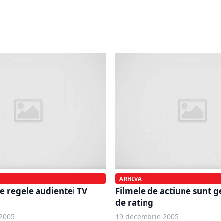
convorbirilor internaţio
rin satelit la preţul de
reţeaua fixă, pentru clien
i al serviciilor GSM
business
ARHIVA
te regele audientei TV
Filmele de actiune sunt 
de rating
2005
19 decembrie 2005