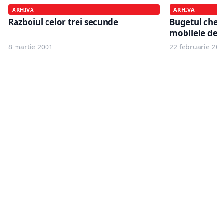
ARHIVA
ARHIVA
Razboiul celor trei secunde
Bugetul che
mobilele de
8 martie 2001
22 februarie 2