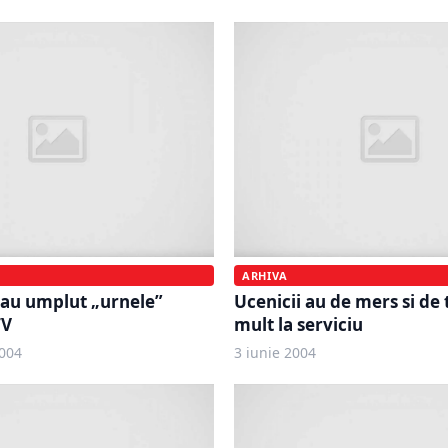
ARHIVA
 au umplut „urnele”
Ucenicii au de mers si de 
TV
mult la serviciu
004
3 iunie 2004