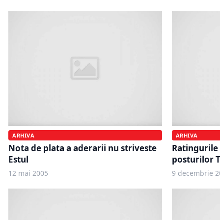
ARHIVA
ARHIVA
Nota de plata a aderarii nu striveste
Ratingurile
Estul
posturilor 
12 mai 2005
9 decembrie 2