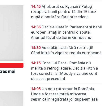
14:45
Ați zburat cu Ryanair? Puteți
recupera banii pentru 14 din 15 taxe
după o hotărâre fără precedent
14:36
Decizia luată în Parlament și banii
europeni aflați în centrul disputei.
Anunțul făcut de Sorin Grindeanu
14:30
Adio plăți cash fără restricții!
Când intră în vigoare regula europeană
14:15
Consiliul Fiscal: România nu
merita o retrogradare. Decizia Fitch a
tras mai
fost corectă, iar Moody’s va ține cont
de acest precedent
14:05
Un nou cutremur în România.
Unde a fost resimțită mișcarea
seismică înregistrată joi după-amiază