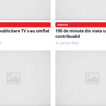
ARHIVA
publicitare TV s-au umflat
190 de minute din viata 
contribuabil
2
25 aprilie 2002