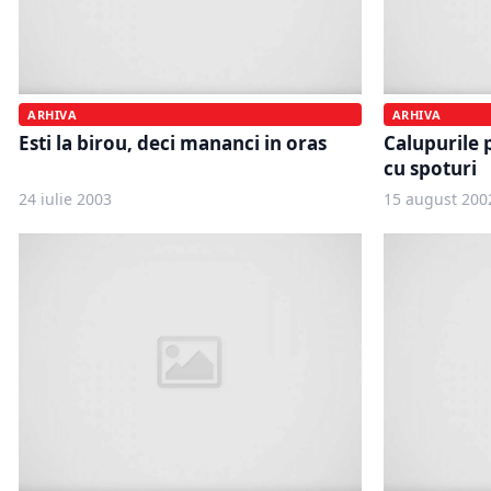
ARHIVA
ARHIVA
Esti la birou, deci mananci in oras
Calupurile 
cu spoturi
24 iulie 2003
15 august 200