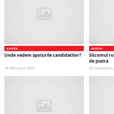
ARHIVA
ARHIVA
Unde vedem spoturile candidatilor?
Sitcomul ro
de piatra
26 februarie 2004
20 noiembrie 