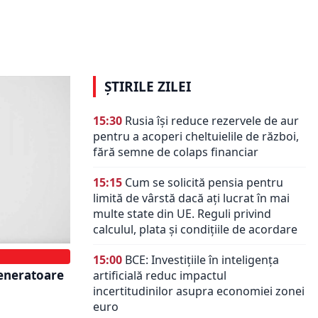
ARHIVA
nale din
ţii de
Serviciile telecom caută combinaţia
ideală
ȘTIRILE ZILEI
15:30
Rusia își reduce rezervele de aur
pentru a acoperi cheltuielile de război,
fără semne de colaps financiar
15:15
Cum se solicită pensia pentru
limită de vârstă dacă ați lucrat în mai
multe state din UE. Reguli privind
calculul, plata și condițiile de acordare
15:00
BCE: Investițiile în inteligența
generatoare
artificială reduc impactul
incertitudinilor asupra economiei zonei
euro