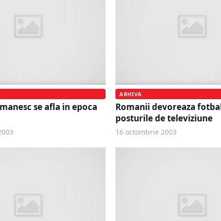
ARHIVA
manesc se afla in epoca
Romanii devoreaza fotbal
posturile de televiziune
2003
16 octombrie 2003