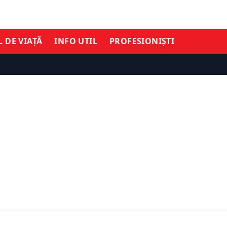
L DE VIAȚĂ
INFO UTIL
PROFESIONIȘTI
ȘTIRI DE ULTIMĂ ORĂ
Vodafone reduce tarifel