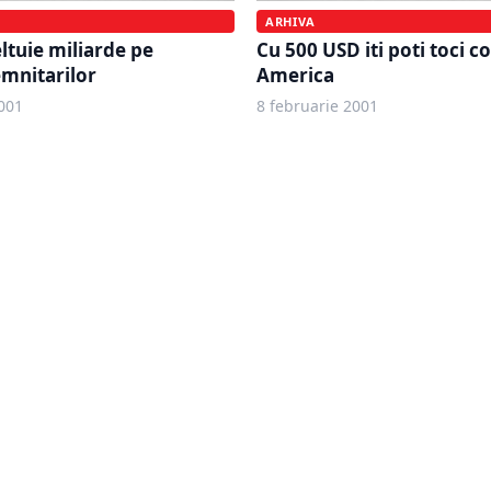
ARHIVA
ltuie miliarde pe
Cu 500 USD iti poti toci co
mnitarilor
America
001
8 februarie 2001