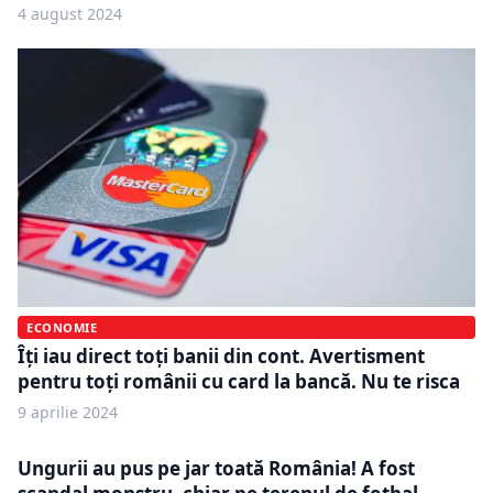
4 august 2024
ECONOMIE
Îţi iau direct toţi banii din cont. Avertisment
pentru toţi românii cu card la bancă. Nu te risca
9 aprilie 2024
Ungurii au pus pe jar toată România! A fost