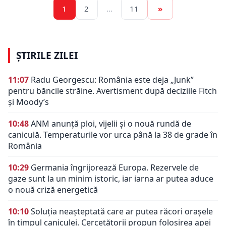
1
2
…
11
»
ȘTIRILE ZILEI
11:07
Radu Georgescu: România este deja „Junk”
pentru băncile străine. Avertisment după deciziile Fitch
și Moody’s
10:48
ANM anunță ploi, vijelii și o nouă rundă de
caniculă. Temperaturile vor urca până la 38 de grade în
România
10:29
Germania îngrijorează Europa. Rezervele de
gaze sunt la un minim istoric, iar iarna ar putea aduce
o nouă criză energetică
10:10
Soluția neașteptată care ar putea răcori orașele
în timpul caniculei. Cercetătorii propun folosirea apei