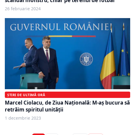
scandal monstru, chiar pe terenul de fotbal
26 februarie 2024
ȘTIRI DE ULTIMĂ ORĂ
Marcel Ciolacu, de Ziua Națională: M-aș bucura să
retrăim spiritul unității
1 decembrie 2023