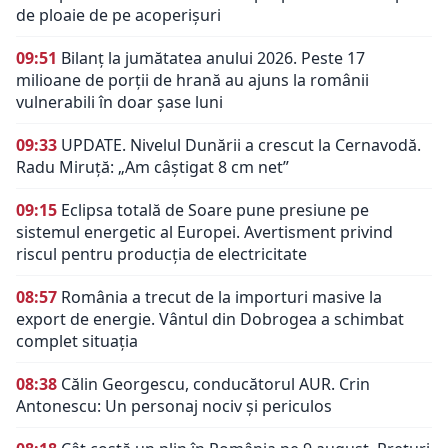
de ploaie de pe acoperișuri
09:51
Bilanț la jumătatea anului 2026. Peste 17
milioane de porții de hrană au ajuns la românii
vulnerabili în doar șase luni
09:33
UPDATE. Nivelul Dunării a crescut la Cernavodă.
Radu Miruță: „Am câștigat 8 cm net”
09:15
Eclipsa totală de Soare pune presiune pe
sistemul energetic al Europei. Avertisment privind
riscul pentru producția de electricitate
08:57
România a trecut de la importuri masive la
export de energie. Vântul din Dobrogea a schimbat
complet situația
08:38
Călin Georgescu, conducătorul AUR. Crin
Antonescu: Un personaj nociv şi periculos