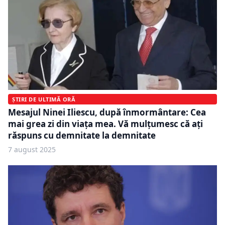
ȘTIRI DE ULTIMĂ ORĂ
Mesajul Ninei Iliescu, după înmormântare: Cea
mai grea zi din viața mea. Vă mulțumesc că ați
răspuns cu demnitate la demnitate
7 august 2025