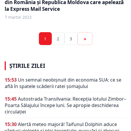
din România și Republica Moldova care apelează
la Express Mail Service
7 martie 2023
1
2
3
»
ȘTIRILE ZILEI
15:53
Un semnal neobișnuit din economia SUA: ce se
află în spatele scăderii ratei șomajului
15:45
Autostrada Transilvania: Recepția lotului Zimbor–
Poarta Sălajului începe luni. Se apropie deschiderea
circulației
15:30
Alertă meteo majoră! Taifunul Dolphin aduce
vânturi violente și ploi torențiale: evacuări și zboruri