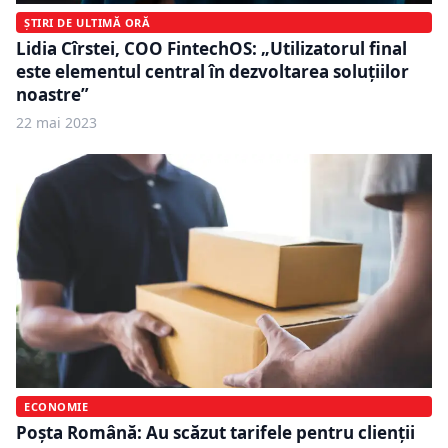
ȘTIRI DE ULTIMĂ ORĂ
Lidia Cîrstei, COO FintechOS: „Utilizatorul final
este elementul central în dezvoltarea soluțiilor
noastre”
22 mai 2023
ECONOMIE
Poșta Română: Au scăzut tarifele pentru clienții