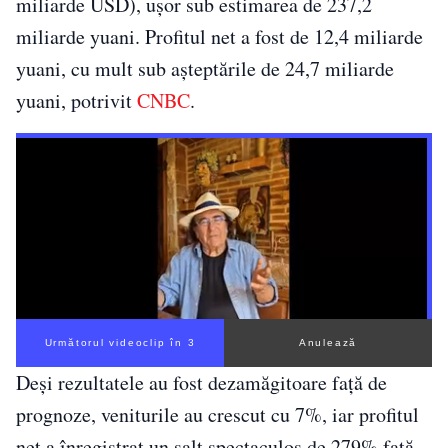
miliarde USD), ușor sub estimarea de 237,2
miliarde yuani. Profitul net a fost de 12,4 miliarde
yuani, cu mult sub așteptările de 24,7 miliarde
yuani, potrivit
CNBC
.
Următorul videoclip în 2
Anulează
Deși rezultatele au fost dezamăgitoare față de
prognoze, veniturile au crescut cu 7%, iar profitul
net a înregistrat un salt spectaculos de 279% față