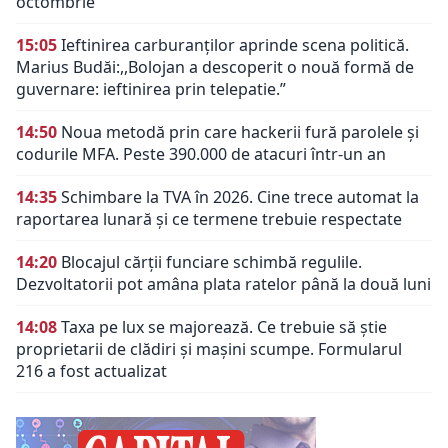
octombrie
15:05
Ieftinirea carburanților aprinde scena politică.
Marius Budăi:,,Bolojan a descoperit o nouă formă de
guvernare: ieftinirea prin telepatie.”
14:50
Noua metodă prin care hackerii fură parolele și
codurile MFA. Peste 390.000 de atacuri într-un an
14:35
Schimbare la TVA în 2026. Cine trece automat la
raportarea lunară și ce termene trebuie respectate
14:20
Blocajul cărții funciare schimbă regulile.
Dezvoltatorii pot amâna plata ratelor până la două luni
14:08
Taxa pe lux se majorează. Ce trebuie să știe
proprietarii de clădiri și mașini scumpe. Formularul
216 a fost actualizat