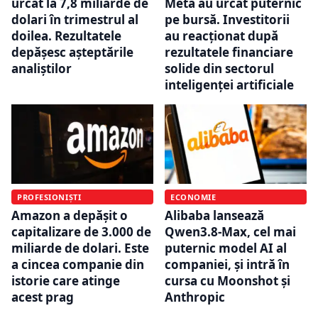
urcat la 7,8 miliarde de
Meta au urcat puternic
dolari în trimestrul al
pe bursă. Investitorii
doilea. Rezultatele
au reacționat după
depășesc așteptările
rezultatele financiare
analiștilor
solide din sectorul
inteligenței artificiale
PROFESIONIȘTI
ECONOMIE
Amazon a depășit o
Alibaba lansează
capitalizare de 3.000 de
Qwen3.8-Max, cel mai
miliarde de dolari. Este
puternic model AI al
a cincea companie din
companiei, și intră în
istorie care atinge
cursa cu Moonshot și
acest prag
Anthropic