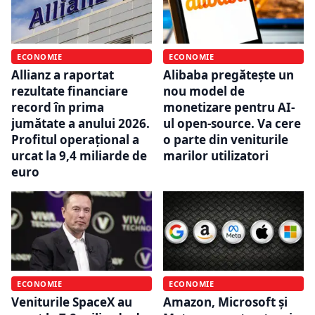
ECONOMIE
ECONOMIE
Allianz a raportat
Alibaba pregătește un
rezultate financiare
nou model de
record în prima
monetizare pentru AI-
jumătate a anului 2026.
ul open-source. Va cere
Profitul operațional a
o parte din veniturile
urcat la 9,4 miliarde de
marilor utilizatori
euro
ECONOMIE
ECONOMIE
Veniturile SpaceX au
Amazon, Microsoft și