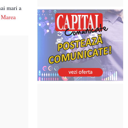
mai mari a
l
Marea