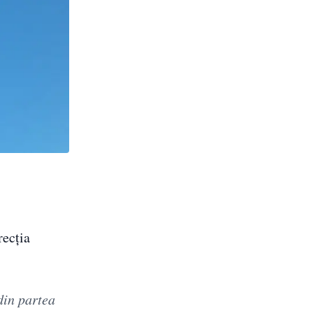
recția
din partea