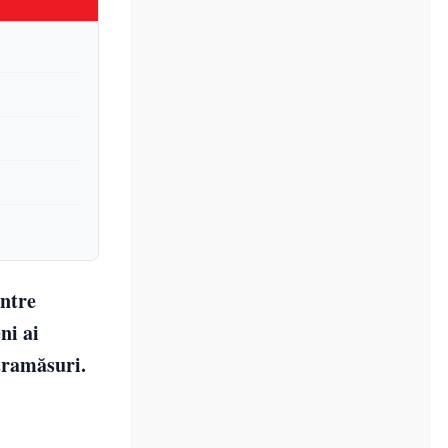
intre
ni ai
ntramăsuri.