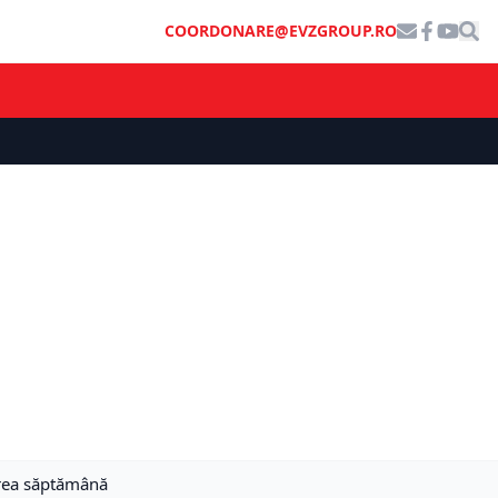
COORDONARE@EVZGROUP.RO
area săptămână