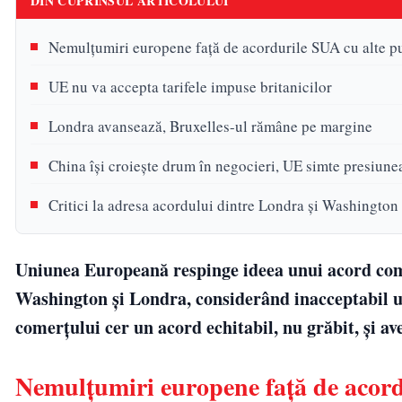
DIN CUPRINSUL ARTICOLULUI
Nemulțumiri europene față de acordurile SUA cu alte pu
UE nu va accepta tarifele impuse britanicilor
Londra avansează, Bruxelles-ul rămâne pe margine
China își croiește drum în negocieri, UE simte presiune
Critici la adresa acordului dintre Londra și Washington
Uniunea Europeană respinge ideea unui acord come
Washington și Londra, considerând inacceptabil un
comerțului cer un acord echitabil, nu grăbit, și a
Nemulțumiri europene față de acord