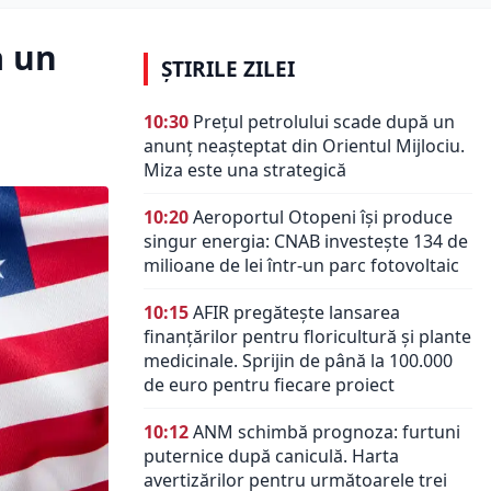
a un
ȘTIRILE ZILEI
10:30
Prețul petrolului scade după un
anunț neașteptat din Orientul Mijlociu.
Miza este una strategică
10:20
Aeroportul Otopeni își produce
singur energia: CNAB investește 134 de
milioane de lei într-un parc fotovoltaic
10:15
AFIR pregătește lansarea
finanțărilor pentru floricultură și plante
medicinale. Sprijin de până la 100.000
de euro pentru fiecare proiect
10:12
ANM schimbă prognoza: furtuni
puternice după caniculă. Harta
avertizărilor pentru următoarele trei