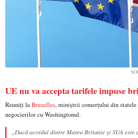
SUR
UE nu va accepta tarifele impuse bri
Reuniți la
Bruxelles
, miniștrii comerțului din statel
negocierilor cu Washingtonul.
„Dacă acordul dintre Marea Britanie și SUA este c