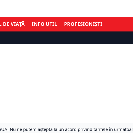
L DE VIAȚĂ
INFO UTIL
PROFESIONIȘTI
 SUA: Nu ne putem aștepta la un acord privind tarifele în următo