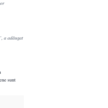
lor
”, a adăugat
u
ene sunt