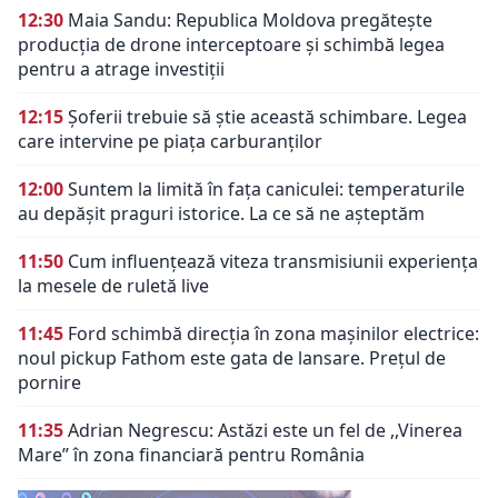
12:30
Maia Sandu: Republica Moldova pregătește
producția de drone interceptoare și schimbă legea
pentru a atrage investiții
12:15
Șoferii trebuie să știe această schimbare. Legea
care intervine pe piața carburanților
12:00
Suntem la limită în fața caniculei: temperaturile
au depășit praguri istorice. La ce să ne așteptăm
11:50
Cum influențează viteza transmisiunii experiența
la mesele de ruletă live
11:45
Ford schimbă direcția în zona mașinilor electrice:
noul pickup Fathom este gata de lansare. Prețul de
pornire
11:35
Adrian Negrescu: Astăzi este un fel de ,,Vinerea
Mare’’ în zona financiară pentru România