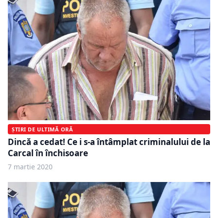
ȘTIRI DE ULTIMĂ ORĂ
Dincă a cedat! Ce i s-a întâmplat criminalului de la
Carcal în închisoare
7 martie 2020