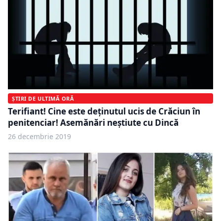
ȘTIRI DE ULTIMĂ ORĂ
Terifiant! Cine este deținutul ucis de Crăciun în
penitenciar! Asemănări neștiute cu Dincă
26 decembrie 2019