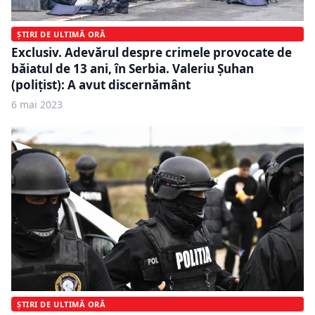
ȘTIRI DE ULTIMĂ ORĂ
Exclusiv. Adevărul despre crimele provocate de
băiatul de 13 ani, în Serbia. Valeriu Șuhan
(polițist): A avut discernământ
6 mai 2023
ȘTIRI DE ULTIMĂ ORĂ