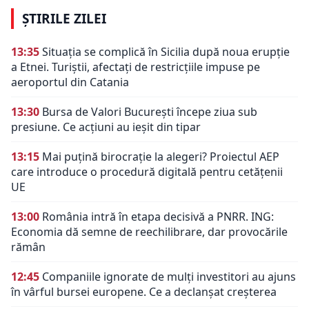
ȘTIRILE ZILEI
13:35
Situația se complică în Sicilia după noua erupție
a Etnei. Turiștii, afectați de restricțiile impuse pe
aeroportul din Catania
13:30
Bursa de Valori București începe ziua sub
presiune. Ce acțiuni au ieșit din tipar
13:15
Mai puțină birocrație la alegeri? Proiectul AEP
care introduce o procedură digitală pentru cetățenii
UE
13:00
România intră în etapa decisivă a PNRR. ING:
Economia dă semne de reechilibrare, dar provocările
rămân
12:45
Companiile ignorate de mulți investitori au ajuns
în vârful bursei europene. Ce a declanșat creșterea