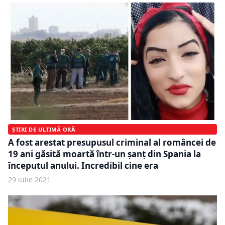
ȘTIRI DE ULTIMĂ ORĂ
A fost arestat presupusul criminal al româncei de
19 ani găsită moartă într-un şanţ din Spania la
începutul anului. Incredibil cine era
29 iulie 2021