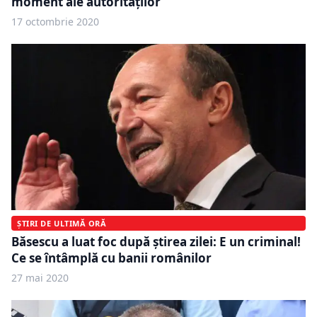
moment ale autorităților
17 octombrie 2020
ȘTIRI DE ULTIMĂ ORĂ
Băsescu a luat foc după ştirea zilei: E un criminal!
Ce se întâmplă cu banii românilor
27 mai 2020