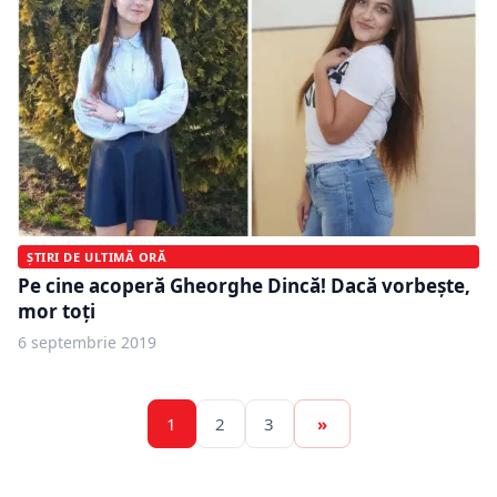
ȘTIRI DE ULTIMĂ ORĂ
Pe cine acoperă Gheorghe Dincă! Dacă vorbește,
mor toți
6 septembrie 2019
1
2
3
»