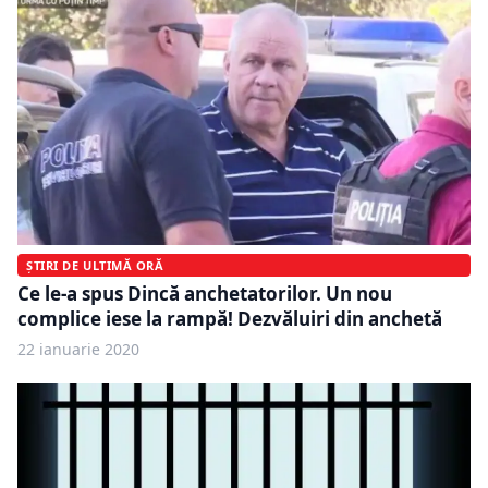
ȘTIRI DE ULTIMĂ ORĂ
Ce le-a spus Dincă anchetatorilor. Un nou
complice iese la rampă! Dezvăluiri din anchetă
22 ianuarie 2020