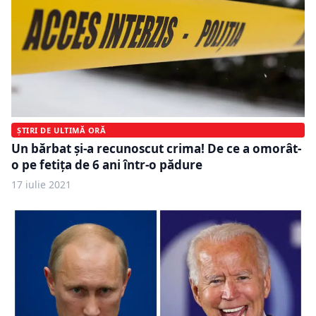
ȘTIRI DE ULTIMĂ ORĂ
Un bărbat și-a recunoscut crima! De ce a omorât-
o pe fetița de 6 ani într-o pădure
17 iulie 2021