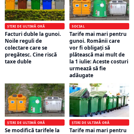
ȘTIRI DE ULTIMĂ ORĂ
SOCIAL
Facturi duble la gunoi.
Tarife mai mari pentru
Noile reguli de
gunoi. Românii care
colectare care se
vor fi obligați să
pregătesc. Cine riscă
plătească mai mult de
taxe duble
la 1 iulie: Aceste costuri
urmează să fie
adăugate
ȘTIRI DE ULTIMĂ ORĂ
ȘTIRI DE ULTIMĂ ORĂ
Se modifică tarifele la
Tarife mai mari pentru