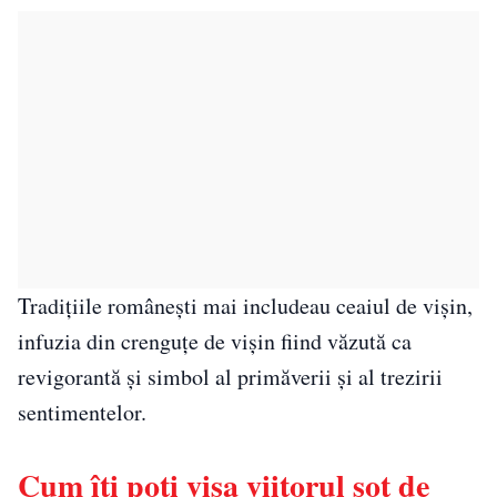
Tradițiile românești mai includeau ceaiul de vișin,
infuzia din crenguțe de vișin fiind văzută ca
revigorantă și simbol al primăverii și al trezirii
sentimentelor.
Cum îți poți visa viitorul soț de