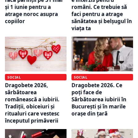
și 1 iunie pentru a
români. Ce trebuie să
atrage noroc asupra
faci pentru a atrage
copiilor
sănătatea și belșugul în
viața ta
SOCIAL
SOCIAL
Dragobete 2026,
Dragobete 2026. Ce
sărbătoarea
poți face de
românească a iubirii.
Sărbătoarea iubirii în
Tradiții, obiceiuri și
București și în marile
ritualuri care vestesc
orașe din țară
începutul primăverii