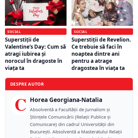
SOCIAL
SOCIAL
Superstiții de
Superstiții de Revelion.
Valentine’s Day: Cum să
Ce trebuie să faci în
atragi iubirea și
noaptea dintre ani
norocul în dragoste în
pentru a atrage
viața ta
dragostea în viața ta
DESPRE AUTOR
C
Horea Georgiana-Natalia
Absolventă a Facultății de Jurnalism și
Științele Comunicării (Relații Publice și
Comunicare) din cadrul Universității din
București. Absolventă a Masteratului Relații