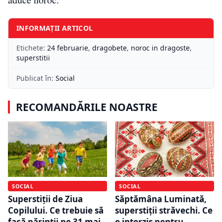
INFORMAȚII ARTICOL
Etichete:
24 februarie
,
dragobete
,
noroc in dragoste
,
superstitii
Publicat în:
Social
RECOMANDĂRILE NOASTRE
SOCIAL
SOCIAL
Superstiții de Ziua
Săptămâna Luminată,
Copilului. Ce trebuie să
superstiții străvechi. Ce
facă părinții pe 31 mai
e interzis pentru