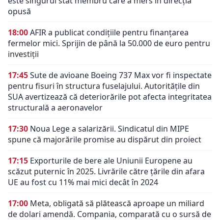
este singurul stat membru care a mers în direcția
opusă
18:00
AFIR a publicat condițiile pentru finanțarea
fermelor mici. Sprijin de până la 50.000 de euro pentru
investiții
17:45
Sute de avioane Boeing 737 Max vor fi inspectate
pentru fisuri în structura fuselajului. Autoritățile din
SUA avertizează că deteriorările pot afecta integritatea
structurală a aeronavelor
17:30
Noua Lege a salarizării. Sindicatul din MIPE
spune că majorările promise au dispărut din proiect
17:15
Exporturile de bere ale Uniunii Europene au
scăzut puternic în 2025. Livrările către țările din afara
UE au fost cu 11% mai mici decât în 2024
17:00
Meta, obligată să plătească aproape un miliard
de dolari amendă. Compania, comparată cu o sursă de