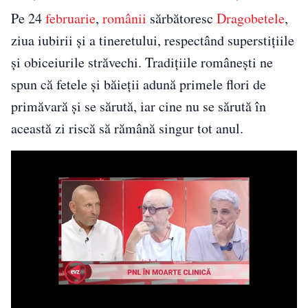
Pe 24
februarie
,
românii
sărbătoresc
Dragobetele
,
ziua iubirii și a tineretului, respectând superstițiile
și obiceiurile străvechi. Tradițiile românești ne
spun că fetele și băieții adună primele flori de
primăvară și se sărută, iar cine nu se sărută în
această zi riscă să rămână singur tot anul.