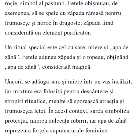
roșie, simbol al pasiunii. Fetele obișnuiau, de
asemenea, să se spele cu zăpada rămasă pentru
frumusețe și noroc în dragoste, zăpada fiind
considerată un element purificator.
Un ritual special este cel cu sare, miere și „apa de
zână”. Fetele adunau zăpada și o topeau, obținând
„apa de zână”, considerată magică.
Uneori, se adăuga sare și miere într-un vas încălzit,
iar mixtura era folosită pentru descântece și
stropiri ritualice, menite să sporească atracția și
frumusețea fetei. În acest context, sarea simboliza
protecția, mierea dulceața iubirii, iar apa de zână
reprezenta forțele supranaturale feminine.