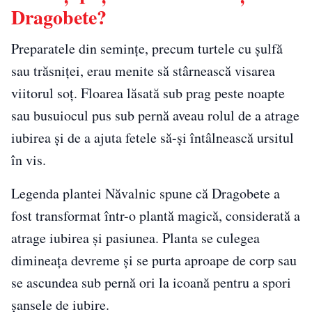
Dragobete?
Preparatele din semințe, precum turtele cu șulfă
sau trăsniței, erau menite să stârnească visarea
viitorul soț. Floarea lăsată sub prag peste noapte
sau busuiocul pus sub pernă aveau rolul de a atrage
iubirea și de a ajuta fetele să-și întâlnească ursitul
în vis.
Legenda plantei Năvalnic spune că Dragobete a
fost transformat într-o plantă magică, considerată a
atrage iubirea și pasiunea. Planta se culegea
dimineața devreme și se purta aproape de corp sau
se ascundea sub pernă ori la icoană pentru a spori
șansele de iubire.