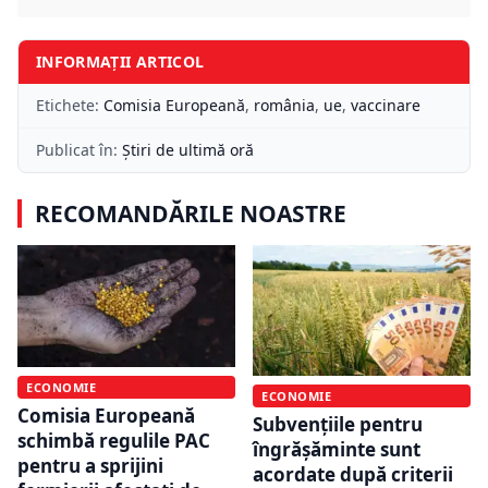
INFORMAȚII ARTICOL
Etichete:
Comisia Europeană
,
românia
,
ue
,
vaccinare
Publicat în:
Știri de ultimă oră
RECOMANDĂRILE NOASTRE
ECONOMIE
ECONOMIE
Comisia Europeană
Subvențiile pentru
schimbă regulile PAC
îngrășăminte sunt
pentru a sprijini
acordate după criterii