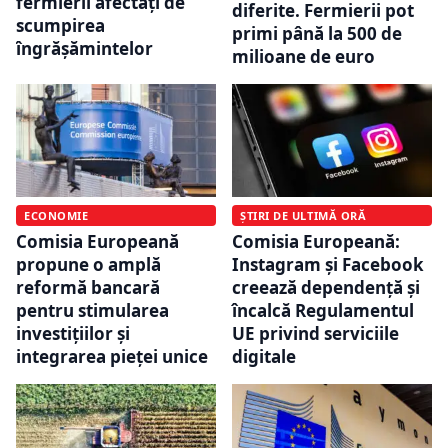
fermierii afectați de
diferite. Fermierii pot
scumpirea
primi până la 500 de
îngrășămintelor
milioane de euro
ECONOMIE
ȘTIRI DE ULTIMĂ ORĂ
Comisia Europeană
Comisia Europeană:
propune o amplă
Instagram și Facebook
reformă bancară
creează dependență și
pentru stimularea
încalcă Regulamentul
investițiilor și
UE privind serviciile
integrarea pieței unice
digitale