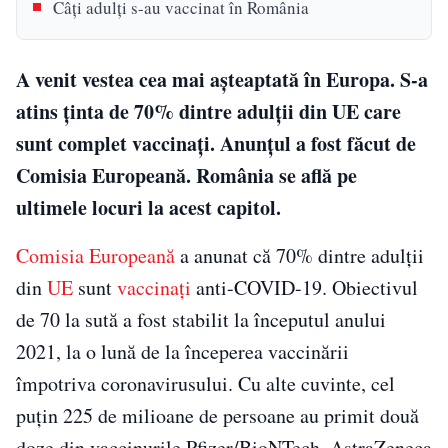
Câți adulți s-au vaccinat în România
A venit vestea cea mai așteaptată în Europa. S-a
atins ținta de 70% dintre adulții din UE care
sunt complet vaccinați. Anunțul a fost făcut de
Comisia Europeană. România se află pe
ultimele locuri la acest capitol.
Comisia Europeană
a anunat că 70% dintre adulții
din
UE
sunt
vaccinați
anti-COVID-19. Obiectivul
de 70 la sută a fost stabilit la începutul anului
2021, la o lună de la începerea vaccinării
împotriva coronavirusului. Cu alte cuvinte, cel
puţin 225 de milioane de persoane au primit două
doze din vaccinurile Pfizer/BioNTech, AstraZeneca