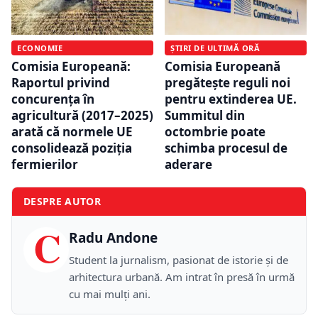
ECONOMIE
ȘTIRI DE ULTIMĂ ORĂ
Comisia Europeană:
Comisia Europeană
Raportul privind
pregătește reguli noi
concurența în
pentru extinderea UE.
agricultură (2017–2025)
Summitul din
arată că normele UE
octombrie poate
consolidează poziția
schimba procesul de
fermierilor
aderare
DESPRE AUTOR
C
Radu Andone
Student la jurnalism, pasionat de istorie și de
arhitectura urbană. Am intrat în presă în urmă
cu mai mulți ani.