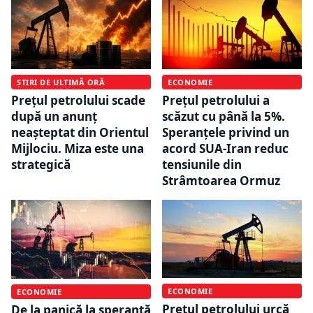
ȘTIRI DE ULTIMĂ ORĂ
ECONOMIE
Prețul petrolului scade
Prețul petrolului a
după un anunț
scăzut cu până la 5%.
neașteptat din Orientul
Speranțele privind un
Mijlociu. Miza este una
acord SUA-Iran reduc
strategică
tensiunile din
Strâmtoarea Ormuz
ECONOMIE
ECONOMIE
Prețul petrolului urcă
De la panică la speranță