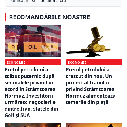
Publicat în:
Știri de ultimă oră
RECOMANDĂRILE NOASTRE
ECONOMIE
ECONOMIE
Prețul petrolului a
Prețul petrolului a
scăzut puternic după
crescut din nou. Un
semnalele privind un
proiect al Iranului
acord în Strâmtoarea
privind Strâmtoarea
Hormuz. Investitorii
Hormuz alimentează
urmăresc negocierile
temerile din piață
dintre Iran, statele din
Golf și SUA