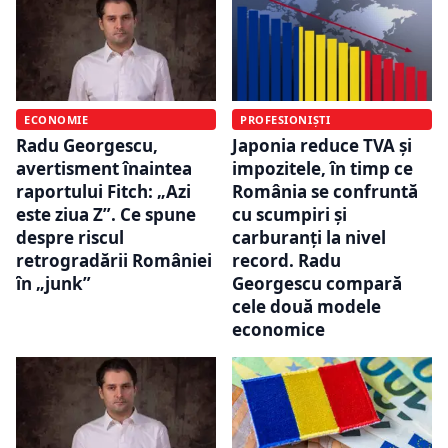
ECONOMIE
PROFESIONIȘTI
Radu Georgescu,
Japonia reduce TVA și
avertisment înaintea
impozitele, în timp ce
raportului Fitch: „Azi
România se confruntă
este ziua Z”. Ce spune
cu scumpiri și
despre riscul
carburanți la nivel
retrogradării României
record. Radu
în „junk”
Georgescu compară
cele două modele
economice