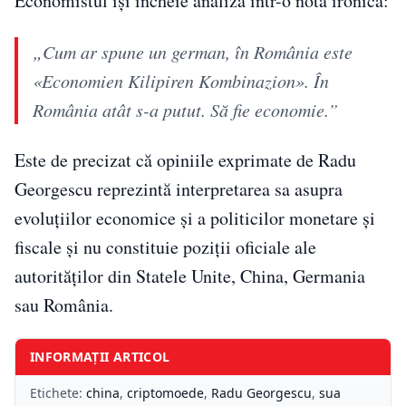
Economistul își încheie analiza într-o notă ironică:
„Cum ar spune un german, în România este
«Economien Kilipiren Kombinazion». În
România atât s-a putut. Să fie economie.”
Este de precizat că opiniile exprimate de Radu
Georgescu reprezintă interpretarea sa asupra
evoluțiilor economice și a politicilor monetare și
fiscale și nu constituie poziții oficiale ale
autorităților din Statele Unite, China, Germania
sau România.
INFORMAȚII ARTICOL
Etichete:
china
,
criptomoede
,
Radu Georgescu
,
sua