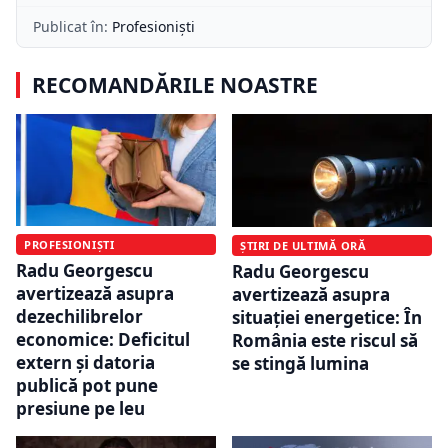
Publicat în:
Profesioniști
RECOMANDĂRILE NOASTRE
PROFESIONIȘTI
ȘTIRI DE ULTIMĂ ORĂ
Radu Georgescu
Radu Georgescu
avertizează asupra
avertizează asupra
dezechilibrelor
situației energetice: În
economice: Deficitul
România este riscul să
extern și datoria
se stingă lumina
publică pot pune
presiune pe leu