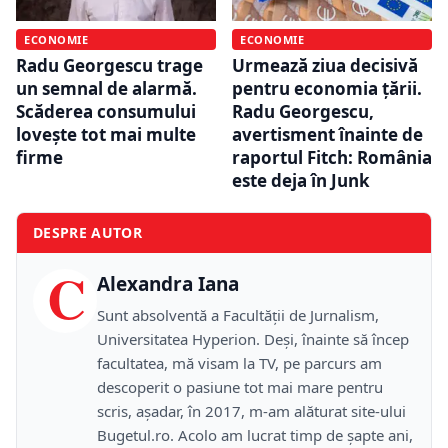
ECONOMIE
ECONOMIE
Radu Georgescu trage
Urmează ziua decisivă
un semnal de alarmă.
pentru economia țării.
Scăderea consumului
Radu Georgescu,
lovește tot mai multe
avertisment înainte de
firme
raportul Fitch: România
este deja în Junk
DESPRE AUTOR
C
Alexandra Iana
Sunt absolventă a Facultății de Jurnalism,
Universitatea Hyperion. Deși, înainte să încep
facultatea, mă visam la TV, pe parcurs am
descoperit o pasiune tot mai mare pentru
scris, așadar, în 2017, m-am alăturat site-ului
Bugetul.ro. Acolo am lucrat timp de șapte ani,