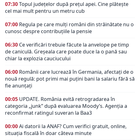
07:30
Topul județelor după prețul apei. Cine plătește
cel mai mult pentru un metru cub
07:00
Regula pe care mulți români din străinătate nu o
cunosc despre contribuțiile la pensie
06:30
Ce verificări trebuie făcute la anvelope pe timp
de caniculă. Greșeala care poate duce la o pană sau
chiar la explozia cauciucului
06:00
Românii care lucrează în Germania, afectați de o
nouă regulă: pot primi mai puțini bani la salariu fără să
fie anunțați
00:05
UPDATE. România evită retrogradarea în
categoria „junk” după evaluarea Moody’s. Agenția a
reconfirmat ratingul suveran la Baa3
00:00
Ai datorii la ANAF? Cum verifici gratuit, online,
situația fiscală în doar câteva minute