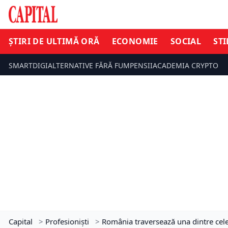
ȘTIRI DE ULTIMĂ ORĂ
ECONOMIE
SOCIAL
STI
SMARTDIGI
ALTERNATIVE FĂRĂ FUM
PENSII
ACADEMIA CRYPTO
Capital
>
Profesioniști
>
România traversează una dintre cele