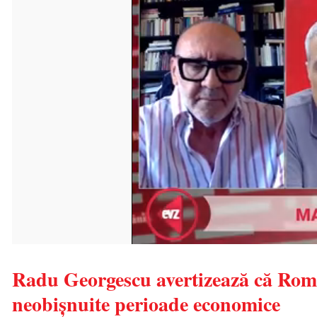
Radu Georgescu avertizează că Româ
neobișnuite perioade economice