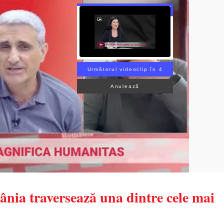
Următorul videoclip în 3
Anulează
nia traversează una dintre cele mai