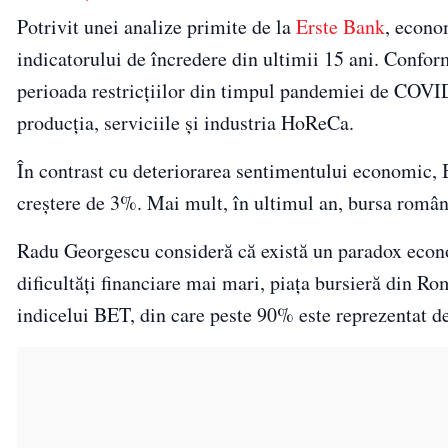
Potrivit unei analize primite de la
Erste Bank
, econo
indicatorului de încredere din ultimii 15 ani. Conform
perioada restricțiilor din timpul pandemiei de COVID
producția, serviciile și industria HoReCa.
În contrast cu deteriorarea sentimentului economic, 
creștere de 3%. Mai mult, în ultimul an, bursa rom
Radu Georgescu consideră că există un paradox econo
dificultăți financiare mai mari, piața bursieră din R
indicelui BET, din care peste 90% este reprezentat de