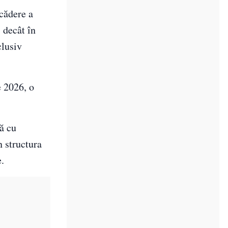
cădere a
 decât în
clusiv
e 2026, o
ă cu
n structura
e.