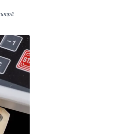
scumpă