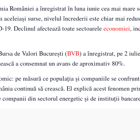
mia României a înregistrat în luna iunie cea mai mare s
 aceleiași surse, nivelul încrederii este chiar mai redus
-19. Declinul afectează toate sectoarele
economiei
, in
Bursa de Valori București (
BVB
) a înregistrat, pe 2 iuli
ânească a consemnat un avans de aproximativ 80%.
mic: pe măsură ce populația și companiile se confrunt
omânia continuă să crească. El explică acest fenomen pri
 companii din sectorul energetic și de instituții bancar