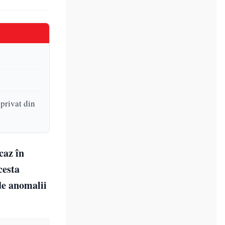
 privat din
caz în
cesta
de anomalii