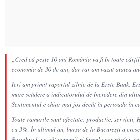
„Cred că peste 10 ani România va fi în toate cărțil
economia de 30 de ani, dar rar am vazut atatea 
Ieri am primit raportul zilnic de la Erste Bank. E
mare scădere a indicatorului de încredere din ultim
Sentimentul e chiar mai jos decât în perioada în ca
Toate ramurile sunt afectate: producție, servicii, 
cu 3%. În ultimul an, bursa de la București a cres
Paradoxal, cu cât oamenii și firmele vor sărăci, c