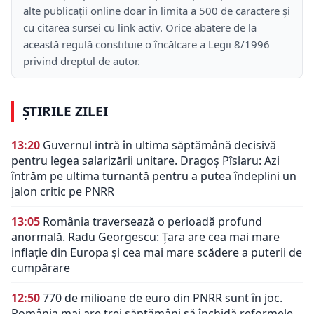
alte publicații online doar în limita a 500 de caractere și
cu citarea sursei cu link activ. Orice abatere de la
această regulă constituie o încălcare a Legii 8/1996
privind dreptul de autor.
ȘTIRILE ZILEI
13:20
Guvernul intră în ultima săptămână decisivă
pentru legea salarizării unitare. Dragoș Pîslaru: Azi
întrăm pe ultima turnantă pentru a putea îndeplini un
jalon critic pe PNRR
13:05
România traversează o perioadă profund
anormală. Radu Georgescu: Țara are cea mai mare
inflație din Europa și cea mai mare scădere a puterii de
cumpărare
12:50
770 de milioane de euro din PNRR sunt în joc.
România mai are trei săptămâni să închidă reformele