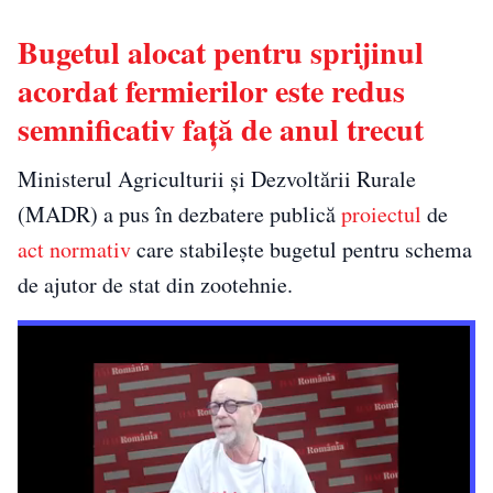
Bugetul alocat pentru sprijinul
acordat fermierilor este redus
semnificativ față de anul trecut
Ministerul Agriculturii și Dezvoltării Rurale
(MADR)
a pus în dezbatere publică
proiectul
de
act normativ
care stabilește bugetul pentru schema
de ajutor de stat din zootehnie.