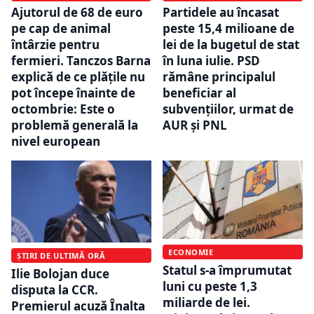
Ajutorul de 68 de euro
Partidele au încasat
pe cap de animal
peste 15,4 milioane de
întârzie pentru
lei de la bugetul de stat
fermieri. Tanczos Barna
în luna iulie. PSD
explică de ce plățile nu
rămâne principalul
pot începe înainte de
beneficiar al
octombrie: Este o
subvențiilor, urmat de
problemă generală la
AUR și PNL
nivel european
ECONOMIE
ȘTIRI DE ULTIMĂ ORĂ
Statul s-a împrumutat
Ilie Bolojan duce
luni cu peste 1,3
disputa la CCR.
miliarde de lei.
Premierul acuză Înalta