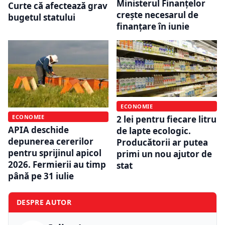
Ministerul Finanțelor
Curte că afectează grav
crește necesarul de
bugetul statului
finanțare în iunie
ECONOMIE
ECONOMIE
2 lei pentru fiecare litru
APIA deschide
de lapte ecologic.
depunerea cererilor
Producătorii ar putea
pentru sprijinul apicol
primi un nou ajutor de
2026. Fermierii au timp
stat
până pe 31 iulie
DESPRE AUTOR