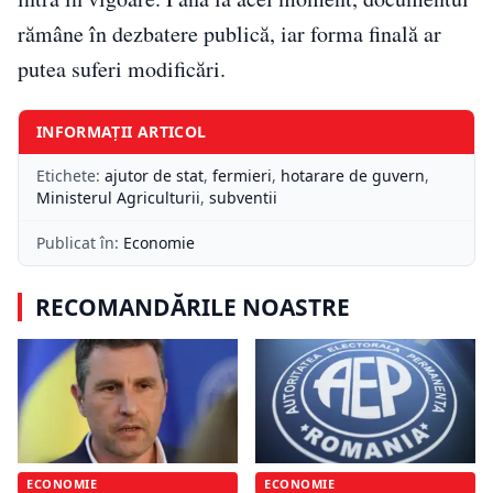
rămâne în dezbatere publică, iar forma finală ar
putea suferi modificări.
INFORMAȚII ARTICOL
Etichete:
ajutor de stat
,
fermieri
,
hotarare de guvern
,
Ministerul Agriculturii
,
subventii
Publicat în:
Economie
RECOMANDĂRILE NOASTRE
ECONOMIE
ECONOMIE