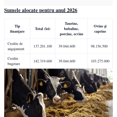
Sumele alocate pentru anul 2026
Taurine,
Tip
Ovine și
Total (lei)
bubaline,
finanțare
caprine
porcine, ecvine
Credite de
137.201.100
39.044.600
98.156.500
angajament
Credite
142.319.600
39.044.600
103.275.000
bugetare