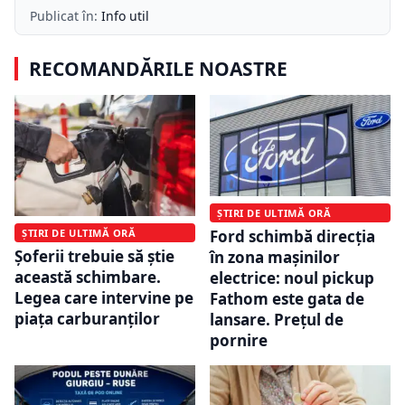
Publicat în:
Info util
RECOMANDĂRILE NOASTRE
ȘTIRI DE ULTIMĂ ORĂ
ȘTIRI DE ULTIMĂ ORĂ
Ford schimbă direcția
Șoferii trebuie să știe
în zona mașinilor
această schimbare.
electrice: noul pickup
Legea care intervine pe
Fathom este gata de
piața carburanților
lansare. Prețul de
pornire