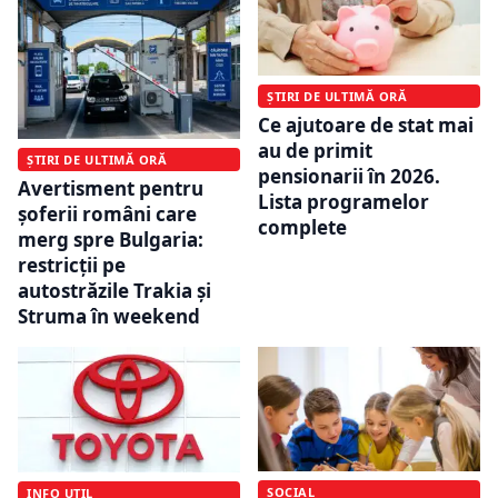
ȘTIRI DE ULTIMĂ ORĂ
Ce ajutoare de stat mai
au de primit
ȘTIRI DE ULTIMĂ ORĂ
pensionarii în 2026.
Avertisment pentru
Lista programelor
șoferii români care
complete
merg spre Bulgaria:
restricții pe
autostrăzile Trakia și
Struma în weekend
SOCIAL
INFO UTIL