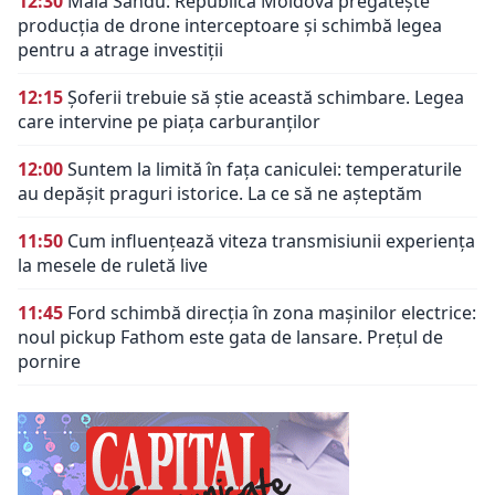
12:30
Maia Sandu: Republica Moldova pregătește
producția de drone interceptoare și schimbă legea
pentru a atrage investiții
12:15
Șoferii trebuie să știe această schimbare. Legea
care intervine pe piața carburanților
12:00
Suntem la limită în fața caniculei: temperaturile
au depășit praguri istorice. La ce să ne așteptăm
11:50
Cum influențează viteza transmisiunii experiența
la mesele de ruletă live
11:45
Ford schimbă direcția în zona mașinilor electrice:
noul pickup Fathom este gata de lansare. Prețul de
pornire