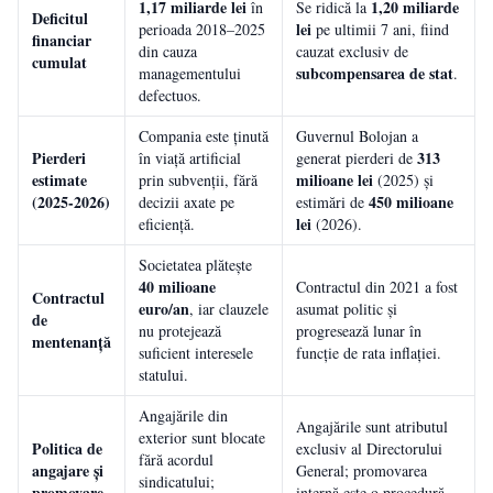
1,17 miliarde lei
1,20 miliarde
în
Se ridică la
Deficitul
lei
perioada 2018–2025
pe ultimii 7 ani, fiind
financiar
din cauza
cauzat exclusiv de
cumulat
subcompensarea de stat
managementului
.
defectuos.
Compania este ținută
Guvernul Bolojan a
Pierderi
313
în viață artificial
generat pierderi de
estimate
milioane lei
prin subvenții, fără
(2025) și
(2025-2026)
450 milioane
decizii axate pe
estimări de
lei
eficiență.
(2026).
Societatea plătește
40 milioane
Contractul din 2021 a fost
Contractul
euro/an
, iar clauzele
asumat politic și
de
nu protejează
progresează lunar în
mentenanță
suficient interesele
funcție de rata inflației.
statului.
Angajările din
Angajările sunt atributul
exterior sunt blocate
Politica de
exclusiv al Directorului
fără acordul
angajare și
General; promovarea
sindicatului;
promovare
internă este o procedură