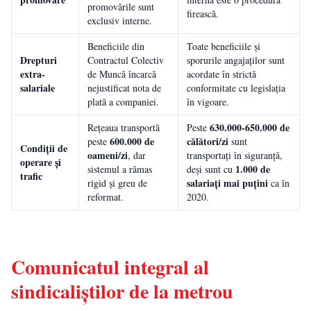
promovările sunt
firească.
exclusiv interne.
Beneficiile din
Toate beneficiile și
Drepturi
Contractul Colectiv
sporurile angajaților sunt
extra-
de Muncă încarcă
acordate în strictă
salariale
nejustificat nota de
conformitate cu legislația
plată a companiei.
în vigoare.
630.000-650.000 de
Rețeaua transportă
Peste
600.000 de
călători/zi
peste
sunt
Condiții de
oameni/zi
, dar
transportați în siguranță,
operare și
1.000 de
sistemul a rămas
deși sunt cu
trafic
salariați mai puțini
rigid și greu de
ca în
reformat.
2020.
Comunicatul integral al
sindicaliștilor de la metrou