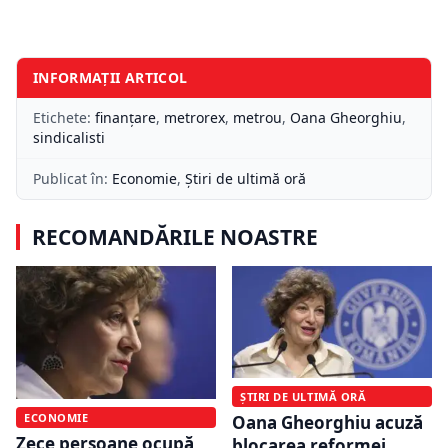
INFORMAȚII ARTICOL
Etichete:
finanțare
,
metrorex
,
metrou
,
Oana Gheorghiu
,
sindicalisti
Publicat în:
Economie
,
Știri de ultimă oră
RECOMANDĂRILE NOASTRE
ȘTIRI DE ULTIMĂ ORĂ
ECONOMIE
Oana Gheorghiu acuză
Zece persoane ocupă
blocarea reformei