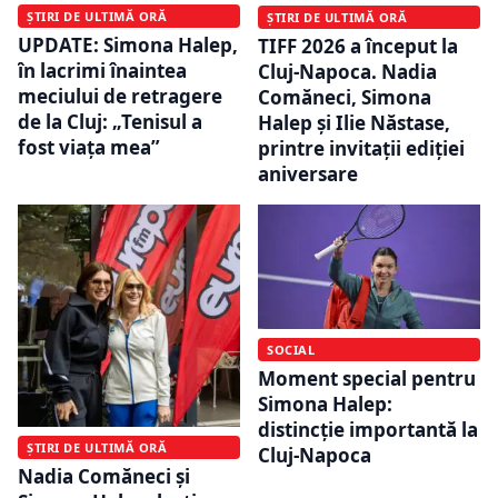
ȘTIRI DE ULTIMĂ ORĂ
ȘTIRI DE ULTIMĂ ORĂ
UPDATE: Simona Halep,
TIFF 2026 a început la
în lacrimi înaintea
Cluj-Napoca. Nadia
meciului de retragere
Comăneci, Simona
de la Cluj: „Tenisul a
Halep și Ilie Năstase,
fost viața mea”
printre invitații ediției
aniversare
SOCIAL
Moment special pentru
Simona Halep:
distincție importantă la
ȘTIRI DE ULTIMĂ ORĂ
Cluj-Napoca
Nadia Comăneci și