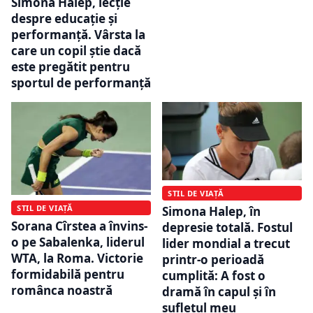
Simona Halep, lecție
despre educație și
performanță. Vârsta la
care un copil știe dacă
este pregătit pentru
sportul de performanță
STIL DE VIAȚĂ
STIL DE VIAȚĂ
Simona Halep, în
Sorana Cîrstea a învins-
depresie totală. Fostul
o pe Sabalenka, liderul
lider mondial a trecut
WTA, la Roma. Victorie
printr-o perioadă
formidabilă pentru
cumplită: A fost o
românca noastră
dramă în capul și în
sufletul meu