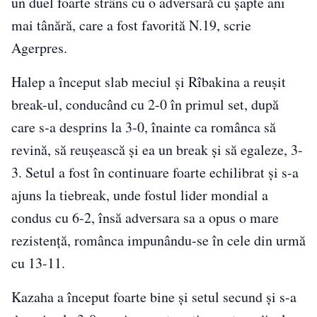
un duel foarte strâns cu o adversară cu şapte ani
mai tânără, care a fost favorită N.19, scrie
Agerpres.
Halep a început slab meciul şi Rîbakina a reuşit
break-ul, conducând cu 2-0 în primul set, după
care s-a desprins la 3-0, înainte ca românca să
revină, să reuşească şi ea un break şi să egaleze, 3-
3. Setul a fost în continuare foarte echilibrat şi s-a
ajuns la tiebreak, unde fostul lider mondial a
condus cu 6-2, însă adversara sa a opus o mare
rezistenţă, românca impunându-se în cele din urmă
cu 13-11.
Kazaha a început foarte bine şi setul secund şi s-a