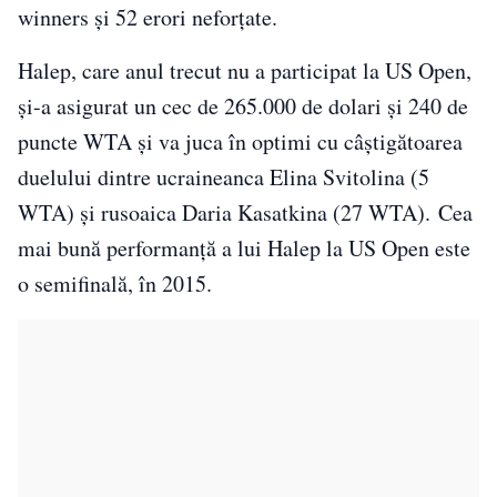
winners şi 52 erori neforţate.
Halep, care anul trecut nu a participat la US Open,
şi-a asigurat un cec de 265.000 de dolari şi 240 de
puncte WTA şi va juca în optimi cu câştigătoarea
duelului dintre ucraineanca Elina Svitolina (5
WTA) şi rusoaica Daria Kasatkina (27 WTA). Cea
mai bună performanţă a lui Halep la US Open este
o semifinală, în 2015.