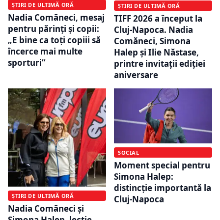
ȘTIRI DE ULTIMĂ ORĂ
ȘTIRI DE ULTIMĂ ORĂ
Nadia Comăneci, mesaj
TIFF 2026 a început la
pentru părinți și copii:
Cluj-Napoca. Nadia
„E bine ca toţi copiii să
Comăneci, Simona
încerce mai multe
Halep și Ilie Năstase,
sporturi”
printre invitații ediției
aniversare
SOCIAL
Moment special pentru
Simona Halep:
distincție importantă la
ȘTIRI DE ULTIMĂ ORĂ
Cluj-Napoca
Nadia Comăneci și
Simona Halep, lecție