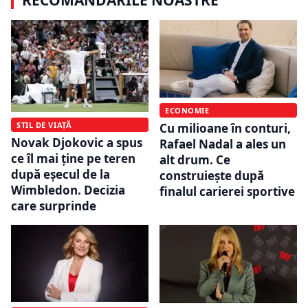
RECOMANDĂRILE NOASTRE
ECONOMIE
STIL DE VIAȚĂ
Cu milioane în conturi,
Novak Djokovic a spus
Rafael Nadal a ales un
ce îl mai ține pe teren
alt drum. Ce
după eșecul de la
construiește după
Wimbledon. Decizia
finalul carierei sportive
care surprinde