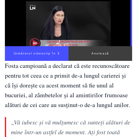
Următorul videoclip în 2
Anulează
Fosta campioană a declarat că este recunoscătoare
pentru tot ceea ce a primit de-a lungul carierei și
că își dorește ca acest moment să fie unul al
bucuriei, al zâmbetelor și al amintirilor frumoase
alături de cei care au susținut-o de-a lungul anilor.
„Vă iubesc și vă mulțumesc că sunteți alături de
mine într-un astfel de moment. Ați fost toată