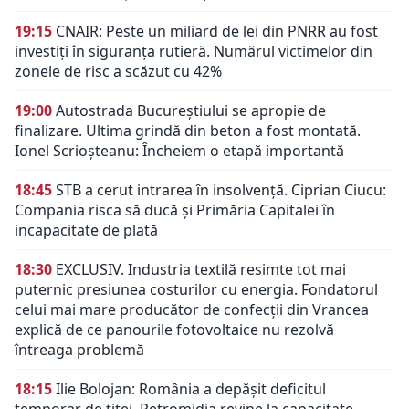
19:15
CNAIR: Peste un miliard de lei din PNRR au fost
investiți în siguranța rutieră. Numărul victimelor din
zonele de risc a scăzut cu 42%
19:00
Autostrada Bucureștiului se apropie de
finalizare. Ultima grindă din beton a fost montată.
Ionel Scrioșteanu: Încheiem o etapă importantă
18:45
STB a cerut intrarea în insolvență. Ciprian Ciucu:
Compania risca să ducă și Primăria Capitalei în
incapacitate de plată
18:30
EXCLUSIV. Industria textilă resimte tot mai
puternic presiunea costurilor cu energia. Fondatorul
celui mai mare producător de confecții din Vrancea
explică de ce panourile fotovoltaice nu rezolvă
întreaga problemă
18:15
Ilie Bolojan: România a depășit deficitul
temporar de țiței. Petromidia revine la capacitate