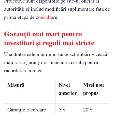
Proiectele sunt disponibile pe site-ul oficial al
autorității și includ modificări suplimentare față de
prima etapă de c
onsulta
re.
Garanții mai mari pentru
investitori și reguli mai stricte
Una dintre cele mai importante schimbări vizează
majorarea garanțiilor financiare cerute pentru
racordarea la rețea.
Măsură
Nivel
Nivel nou
anterior
propus
Garanție racordare
5%
20%