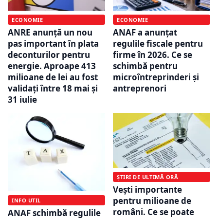
ECONOMIE
ECONOMIE
ANRE anunță un nou
ANAF a anunțat
pas important în plata
regulile fiscale pentru
deconturilor pentru
firme în 2026. Ce se
energie. Aproape 413
schimbă pentru
milioane de lei au fost
microîntreprinderi și
validați între 18 mai și
antreprenori
31 iulie
ȘTIRI DE ULTIMĂ ORĂ
Vești importante
pentru milioane de
INFO UTIL
români. Ce se poate
ANAF schimbă regulile