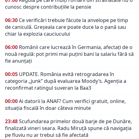
cunosc despre contribuțiile la pensie
06:30
Ce verificări trebuie făcute la anvelope pe timp
de caniculă. Greșeala care poate duce la o pană sau
chiar la explozia cauciucului
06:00
Românii care lucrează în Germania, afectați de o
nouă regulă: pot primi mai puțini bani la salariu fără să
fie anunțați
00:05
UPDATE. România evită retrogradarea în
categoria „junk” după evaluarea Moody’s. Agenția a
reconfirmat ratingul suveran la Baa3
00:00
Ai datorii la ANAF? Cum verifici gratuit, online,
situația fiscală în doar câteva minute
23:48
Scufundarea primelor două barje de pe Dunăre,
finalizată vineri seara. Radu Miruță spune că navigația
pe fluviu nu ar trebui să fie afectată