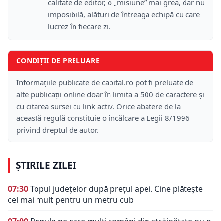
calitate de editor, o „misiune” mai grea, dar nu
imposibilă, alături de întreaga echipă cu care
lucrez în fiecare zi.
CONDIȚII DE PRELUARE
Informațiile publicate de capital.ro pot fi preluate de
alte publicații online doar în limita a 500 de caractere și
cu citarea sursei cu link activ. Orice abatere de la
această regulă constituie o încălcare a Legii 8/1996
privind dreptul de autor.
ȘTIRILE ZILEI
07:30
Topul județelor după prețul apei. Cine plătește
cel mai mult pentru un metru cub
07:00
Regula pe care mulți români din străinătate nu o