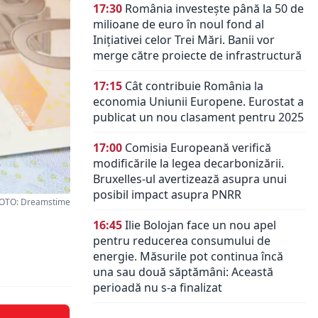
17:30
România investește până la 50 de
milioane de euro în noul fond al
Inițiativei celor Trei Mări. Banii vor
merge către proiecte de infrastructură
17:15
Cât contribuie România la
economia Uniunii Europene. Eurostat a
publicat un nou clasament pentru 2025
17:00
Comisia Europeană verifică
modificările la legea decarbonizării.
Bruxelles-ul avertizează asupra unui
posibil impact asupra PNRR
FOTO: Dreamstime
16:45
Ilie Bolojan face un nou apel
pentru reducerea consumului de
energie. Măsurile pot continua încă
una sau două săptămâni: Această
perioadă nu s-a finalizat