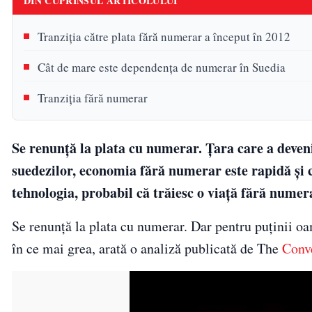
DIN CUPRINSUL ARTICOLULUI
Tranziția către plata fără numerar a început în 2012
Cât de mare este dependența de numerar în Suedia
Tranziția fără numerar
Se renunță la plata cu numerar. Țara care a deven
suedezilor, economia fără numerar este rapidă și 
tehnologia, probabil că trăiesc o viață fără numer
Se renunță la plata cu numerar. Dar pentru puținii oa
în ce mai grea, arată o analiză publicată de The
Conve