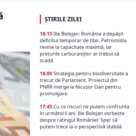
ă
ȘTIRILE ZILEI
18:15
Ilie Bolojan: România a depășit
deficitul temporar de țiței. Petromidia
revine la capacitate maximă, iar
prețurile carburanților ar trebui să
scadă
18:00
Strategia pentru biodiversitate a
trecut de Parlament. Proiectul din
PNRR merge la Nicușor Dan pentru
promulgare
17:45
Cu ce riscuri ne putem confrunta
în următorii ani. Ilie Bolojan vorbește
despre ratingul României: Sper să
putem trece la o perspectivă stabilă