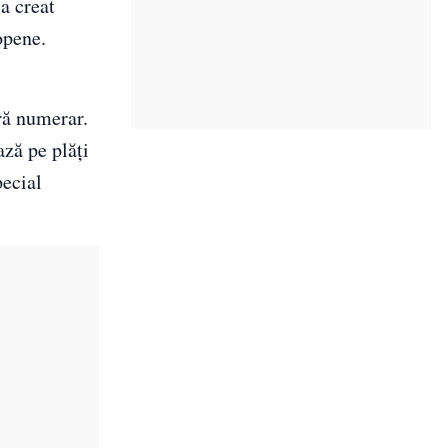
a creat
opene.
ră numerar.
ză pe plăți
pecial