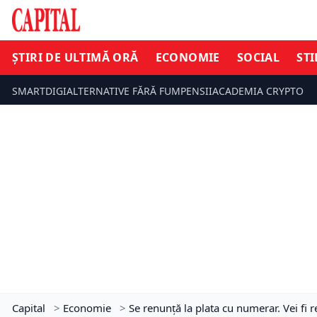
ȘTIRI DE ULTIMĂ ORĂ
ECONOMIE
SOCIAL
STI
SMARTDIGI
ALTERNATIVE FĂRĂ FUM
PENSII
ACADEMIA CRYPTO
Capital
>
Economie
>
Se renunță la plata cu numerar. Vei fi r