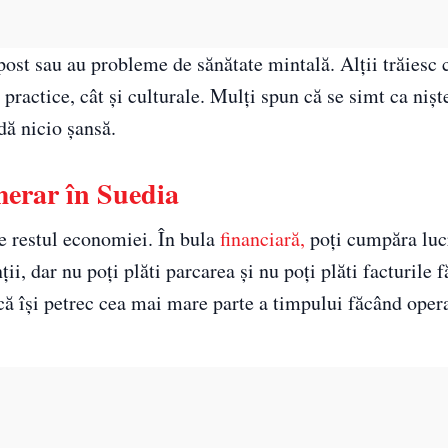
post sau au probleme de sănătate mintală. Alții trăiesc 
practice, cât și culturale. Mulți spun că se simt ca nișt
dă nicio șansă.
merar în Suedia
 restul economiei. În bula
financiară,
poți cumpăra luc
ii, dar nu poți plăti parcarea și nu poți plăti facturile f
că își petrec cea mai mare parte a timpului făcând oper