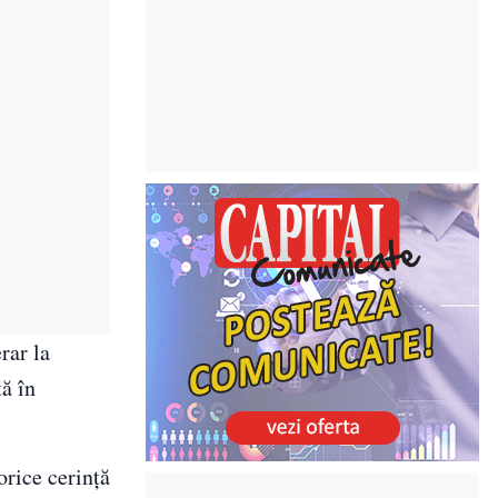
rar la
ă în
orice cerință