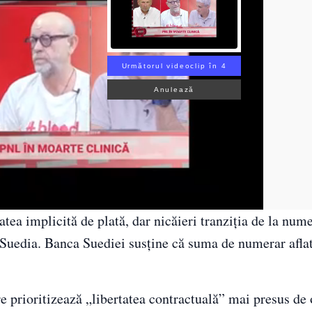
Următorul videoclip în 3
Anulează
atea implicită de plată, dar nicăieri tranziția de la nume
​​Suedia. Banca Suediei susține că suma de numerar aflat
re prioritizează „libertatea contractuală” mai presus de 