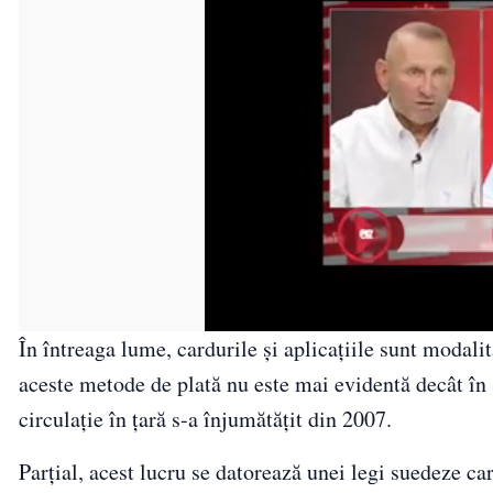
În întreaga lume, cardurile și aplicațiile sunt modalit
aceste metode de plată nu este mai evidentă decât în 
circulație în țară s-a înjumătățit din 2007.
Parțial, acest lucru se datorează unei legi suedeze ca