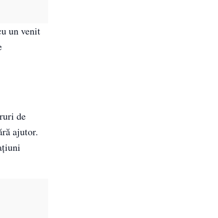
cu un venit
e
ruri de
ără ajutor.
ațiuni