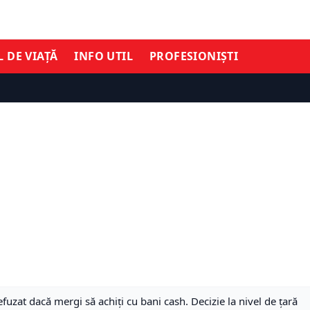
L DE VIAȚĂ
INFO UTIL
PROFESIONIȘTI
efuzat dacă mergi să achiți cu bani cash. Decizie la nivel de țară