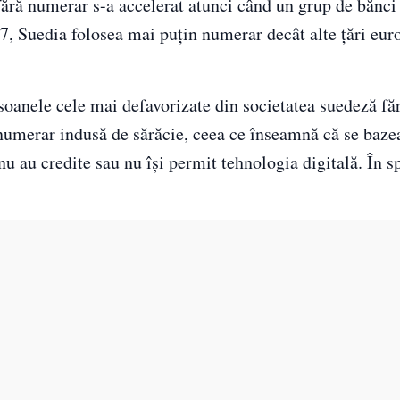
 fără numerar s-a accelerat atunci când un grup de bănci 
7, Suedia folosea mai puțin numerar decât alte țări eur
soanele cele mai defavorizate din societatea suedeză fă
 numerar indusă de sărăcie, ceea ce înseamnă că se bazea
u au credite sau nu își permit tehnologia digitală. În s