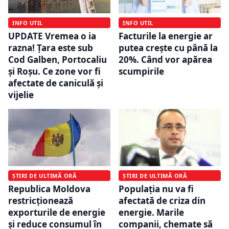
INFO UTIL
INFO UTIL
UPDATE Vremea o ia
Facturile la energie ar
razna! Țara este sub
putea crește cu până la
Cod Galben, Portocaliu
20%. Când vor apărea
și Roșu. Ce zone vor fi
scumpirile
afectate de caniculă și
vijelie
ȘTIRI DE ULTIMĂ ORĂ
ȘTIRI DE ULTIMĂ ORĂ
Republica Moldova
Populația nu va fi
restricționează
afectată de criza din
exporturile de energie
energie. Marile
și reduce consumul în
companii, chemate să