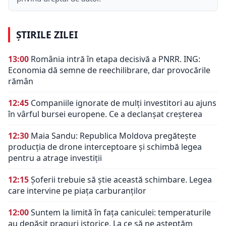
ȘTIRILE ZILEI
13:00
România intră în etapa decisivă a PNRR. ING:
Economia dă semne de reechilibrare, dar provocările
rămân
12:45
Companiile ignorate de mulți investitori au ajuns
în vârful bursei europene. Ce a declanșat creșterea
12:30
Maia Sandu: Republica Moldova pregătește
producția de drone interceptoare și schimbă legea
pentru a atrage investiții
12:15
Șoferii trebuie să știe această schimbare. Legea
care intervine pe piața carburanților
12:00
Suntem la limită în fața caniculei: temperaturile
au depășit praguri istorice. La ce să ne așteptăm