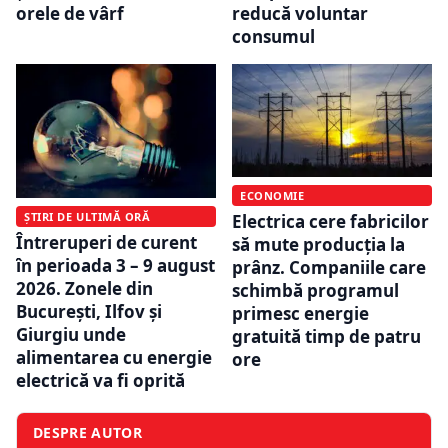
orele de vârf
reducă voluntar
consumul
ECONOMIE
ȘTIRI DE ULTIMĂ ORĂ
Electrica cere fabricilor
Întreruperi de curent
să mute producția la
în perioada 3 – 9 august
prânz. Companiile care
2026. Zonele din
schimbă programul
București, Ilfov și
primesc energie
Giurgiu unde
gratuită timp de patru
alimentarea cu energie
ore
electrică va fi oprită
DESPRE AUTOR