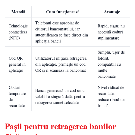
Metodă
Cum funcționează
Avantaje
Telefonul este apropiat de
Tehnologie
Rapid, sigur, nu
cititorul bancomatului, iar
contactless
necesită coduri
autentificarea se face direct din
(NFC)
suplimentare
aplicația băncii
Simplu, ușor de
Cod QR
Utilizatorul inițiază retragerea
folosit,
generat în
din aplicație, primește un cod
compatibil cu
aplicație
QR și îl scanează la bancomat
multe
bancomate
Coduri
Nivel ridicat de
Banca generează un cod unic,
temporare
securitate,
valabil o singură dată, pentru
de
reduce riscul de
retragerea sumei selectate
securitate
fraudă
Pașii pentru retragerea banilor