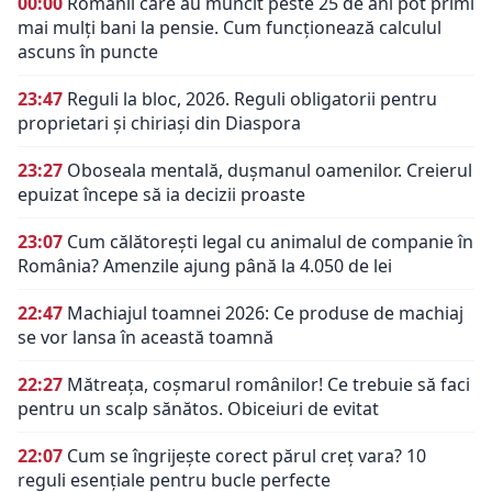
00:00
Românii care au muncit peste 25 de ani pot primi
mai mulți bani la pensie. Cum funcționează calculul
ascuns în puncte
23:47
Reguli la bloc, 2026. Reguli obligatorii pentru
proprietari și chiriași din Diaspora
23:27
Oboseala mentală, dușmanul oamenilor. Creierul
epuizat începe să ia decizii proaste
23:07
Cum călătorești legal cu animalul de companie în
România? Amenzile ajung până la 4.050 de lei
22:47
Machiajul toamnei 2026: Ce produse de machiaj
se vor lansa în această toamnă
22:27
Mătreața, coșmarul românilor! Ce trebuie să faci
pentru un scalp sănătos. Obiceiuri de evitat
22:07
Cum se îngrijește corect părul creț vara? 10
reguli esențiale pentru bucle perfecte