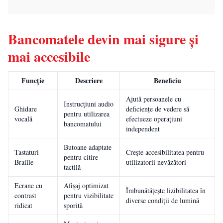
Bancomatele devin mai sigure și
mai accesibile
Funcție
Descriere
Beneficiu
Ajută persoanele cu
Instrucțiuni audio
Ghidare
deficiențe de vedere să
pentru utilizarea
vocală
efectueze operațiuni
bancomatului
independent
Butoane adaptate
Tastaturi
Crește accesibilitatea pentru
pentru citire
Braille
utilizatorii nevăzători
tactilă
Ecrane cu
Afișaj optimizat
Îmbunătățește lizibilitatea în
contrast
pentru vizibilitate
diverse condiții de lumină
ridicat
sporită