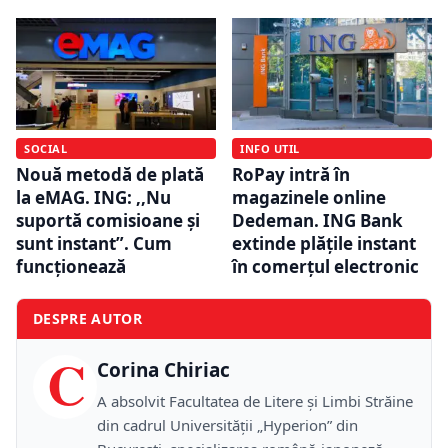
SOCIAL
INFO UTIL
Nouă metodă de plată
RoPay intră în
la eMAG. ING: ,,Nu
magazinele online
suportă comisioane și
Dedeman. ING Bank
sunt instant”. Cum
extinde plățile instant
funcționează
în comerțul electronic
DESPRE AUTOR
C
Corina Chiriac
A absolvit Facultatea de Litere și Limbi Străine
din cadrul Universității „Hyperion” din