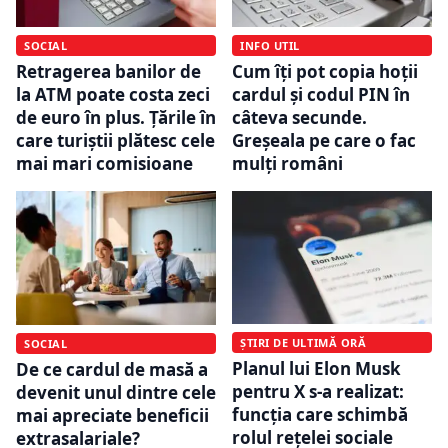
SOCIAL
INFO UTIL
Retragerea banilor de
Cum îți pot copia hoții
la ATM poate costa zeci
cardul și codul PIN în
de euro în plus. Țările în
câteva secunde.
care turiștii plătesc cele
Greșeala pe care o fac
mai mari comisioane
mulți români
ȘTIRI DE ULTIMĂ ORĂ
SOCIAL
Planul lui Elon Musk
De ce cardul de masă a
pentru X s-a realizat:
devenit unul dintre cele
funcția care schimbă
mai apreciate beneficii
rolul rețelei sociale
extrasalariale?