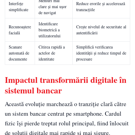
Meniuri mai
Interfețe
Reduce erorile și accelerează
clare și mai ușor
simplificate
tranzacțiile
de navigat
Identificare
Recunoaștere
Crește nivelul de securitate al
biometrică a
facială
autentificării
utilizatorului
Scanare
Citirea rapidă a
Simplifică verificarea
automată de
actelor de
identității și reduce timpul de
documente
identitate
procesare
Impactul transformării digitale în
sistemul bancar
Această evoluție marchează o tranziție clară către
un sistem bancar centrat pe smartphone. Cardul
fizic își pierde treptat rolul principal, fiind înlocuit
de soluții digitale mai rapide și mai sigure.