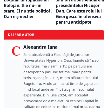
Bolojan: Ilie nu-i în
președintelui Nicușor
stare. El nu știe politică.
Dan. Care este rolul lui
Dan e șmecher
Georgescu în ofensiva
pentru anticipate
DESPRE AUTOR
C
Alexandra Iana
Sunt absolventă a Facultății de Jurnalism,
Universitatea Hyperion. Deși, înainte să încep
facultatea, mă visam la TV, pe parcurs am
descoperit o pasiune tot mai mare pentru
scris, așadar, în 2017, m-am alăturat site-ului
Bugetul.ro. Acolo am lucrat timp de șapte ani,
fiind locul unde am învățat și am acumulat
experiență. Din iulie 2024, am acceptat
provocarea de a mă alătura echipei Capital în
calitate de editor, o „misiune” mai grea, dar nu