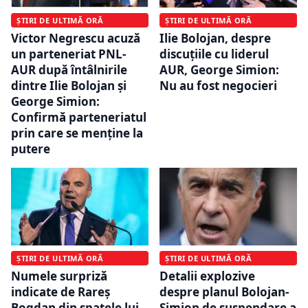
ȘTIRI DE ULTIMĂ ORĂ
ȘTIRI DE ULTIMĂ ORĂ
Victor Negrescu acuză
Ilie Bolojan, despre
un parteneriat PNL-
discuțiile cu liderul
AUR după întâlnirile
AUR, George Simion:
dintre Ilie Bolojan și
Nu au fost negocieri
George Simion:
Confirmă parteneriatul
prin care se menține la
putere
ȘTIRI DE ULTIMĂ ORĂ
ȘTIRI DE ULTIMĂ ORĂ
Numele surpriză
Detalii explozive
indicate de Rareș
despre planul Bolojan-
Bogdan din spatele lui
Simion de suspendare a