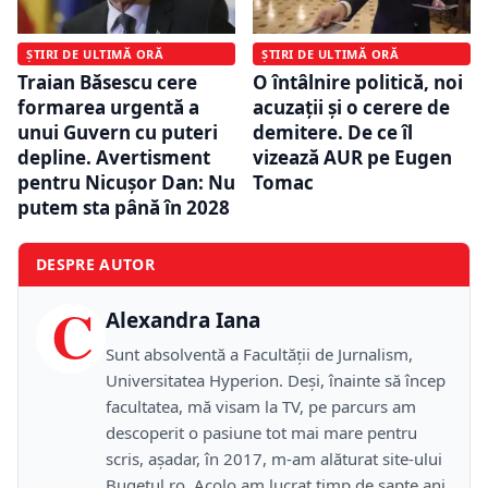
ȘTIRI DE ULTIMĂ ORĂ
ȘTIRI DE ULTIMĂ ORĂ
Traian Băsescu cere
O întâlnire politică, noi
formarea urgentă a
acuzații și o cerere de
unui Guvern cu puteri
demitere. De ce îl
depline. Avertisment
vizează AUR pe Eugen
pentru Nicușor Dan: Nu
Tomac
putem sta până în 2028
DESPRE AUTOR
C
Alexandra Iana
Sunt absolventă a Facultății de Jurnalism,
Universitatea Hyperion. Deși, înainte să încep
facultatea, mă visam la TV, pe parcurs am
descoperit o pasiune tot mai mare pentru
scris, așadar, în 2017, m-am alăturat site-ului
Bugetul.ro. Acolo am lucrat timp de șapte ani,