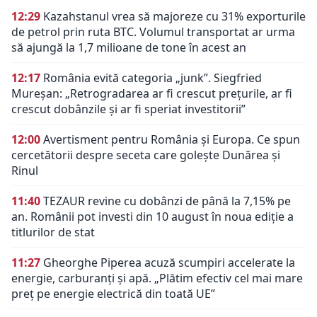
12:29
Kazahstanul vrea să majoreze cu 31% exporturile
de petrol prin ruta BTC. Volumul transportat ar urma
să ajungă la 1,7 milioane de tone în acest an
12:17
România evită categoria „junk”. Siegfried
Mureșan: „Retrogradarea ar fi crescut preţurile, ar fi
crescut dobânzile şi ar fi speriat investitorii”
12:00
Avertisment pentru România și Europa. Ce spun
cercetătorii despre seceta care golește Dunărea și
Rinul
11:40
TEZAUR revine cu dobânzi de până la 7,15% pe
an. Românii pot investi din 10 august în noua ediție a
titlurilor de stat
11:27
Gheorghe Piperea acuză scumpiri accelerate la
energie, carburanți și apă. „Plătim efectiv cel mai mare
preț pe energie electrică din toată UE”