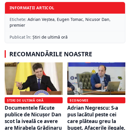
INFORMAȚII ARTICOL
Etichete:
Adrian Veştea
,
Eugen Tomac
,
Nicusor Dan
,
premier
Publicat în:
Știri de ultimă oră
RECOMANDĂRILE NOASTRE
ȘTIRI DE ULTIMĂ ORĂ
ECONOMIE
Documentele făcute
Adrian Negrescu: S-a
publice de Nicușor Dan
pus lacătul peste cei
scot la iveală ce avere
care plăteau greu la
are Mirabela Grădinaru
buget. Afacerile ilegale,