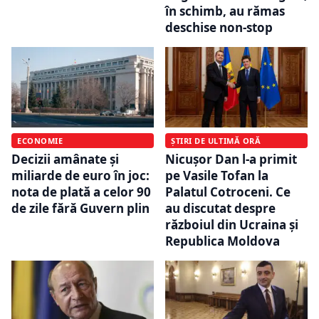
în schimb, au rămas
deschise non-stop
ECONOMIE
ȘTIRI DE ULTIMĂ ORĂ
Decizii amânate și
Nicușor Dan l-a primit
miliarde de euro în joc:
pe Vasile Tofan la
nota de plată a celor 90
Palatul Cotroceni. Ce
de zile fără Guvern plin
au discutat despre
războiul din Ucraina și
Republica Moldova