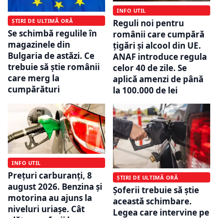
INFO UTIL
ȘTIRI DE ULTIMĂ ORĂ
Reguli noi pentru
Se schimbă regulile în
românii care cumpără
magazinele din
țigări și alcool din UE.
Bulgaria de astăzi. Ce
ANAF introduce regula
trebuie să știe românii
celor 40 de zile. Se
care merg la
aplică amenzi de până
cumpărături
la 100.000 de lei
INFO UTIL
Prețuri carburanți, 8
ȘTIRI DE ULTIMĂ ORĂ
august 2026. Benzina și
Șoferii trebuie să știe
motorina au ajuns la
această schimbare.
niveluri uriașe. Cât
Legea care intervine pe