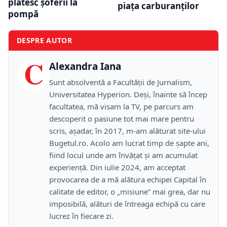
plătesc șoferii la
piața carburanților
pompă
DESPRE AUTOR
C
Alexandra Iana
Sunt absolventă a Facultății de Jurnalism,
Universitatea Hyperion. Deși, înainte să încep
facultatea, mă visam la TV, pe parcurs am
descoperit o pasiune tot mai mare pentru
scris, așadar, în 2017, m-am alăturat site-ului
Bugetul.ro. Acolo am lucrat timp de șapte ani,
fiind locul unde am învățat și am acumulat
experiență. Din iulie 2024, am acceptat
provocarea de a mă alătura echipei Capital în
calitate de editor, o „misiune” mai grea, dar nu
imposibilă, alături de întreaga echipă cu care
lucrez în fiecare zi.