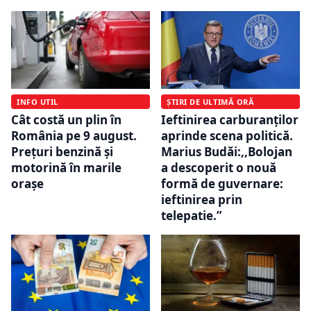
INFO UTIL
ȘTIRI DE ULTIMĂ ORĂ
Cât costă un plin în
Ieftinirea carburanților
România pe 9 august.
aprinde scena politică.
Prețuri benzină și
Marius Budăi:,,Bolojan
motorină în marile
a descoperit o nouă
orașe
formă de guvernare:
ieftinirea prin
telepatie.”