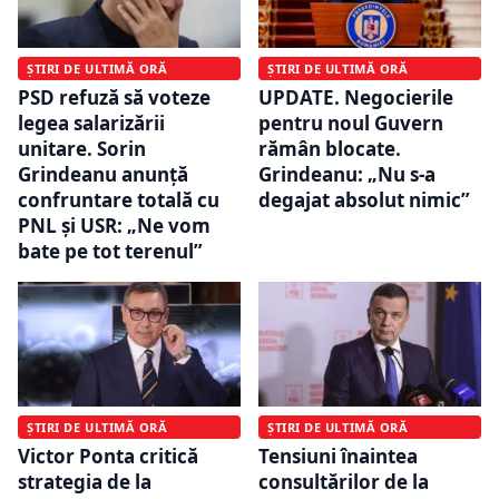
ȘTIRI DE ULTIMĂ ORĂ
ȘTIRI DE ULTIMĂ ORĂ
PSD refuză să voteze
UPDATE. Negocierile
legea salarizării
pentru noul Guvern
unitare. Sorin
rămân blocate.
Grindeanu anunță
Grindeanu: „Nu s-a
confruntare totală cu
degajat absolut nimic”
PNL și USR: „Ne vom
bate pe tot terenul”
ȘTIRI DE ULTIMĂ ORĂ
ȘTIRI DE ULTIMĂ ORĂ
Victor Ponta critică
Tensiuni înaintea
strategia de la
consultărilor de la