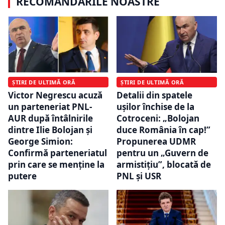
RECOMANDĂRILE NOASTRE
ȘTIRI DE ULTIMĂ ORĂ
ȘTIRI DE ULTIMĂ ORĂ
Victor Negrescu acuză
Detalii din spatele
un parteneriat PNL-
ușilor închise de la
AUR după întâlnirile
Cotroceni: „Bolojan
dintre Ilie Bolojan și
duce România în cap!”
George Simion:
Propunerea UDMR
Confirmă parteneriatul
pentru un „Guvern de
prin care se menține la
armistițiu”, blocată de
putere
PNL și USR