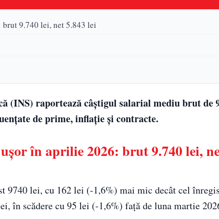
brut 9.740 lei, net 5.843 lei
ică (INS) raportează câștigul salarial mediu brut de 9
uențate de prime, inflație și contracte.
șor în aprilie 2026: brut 9.740 lei, ne
st 9740 lei, cu 162 lei (-1,6%) mai mic decât cel înregis
ei, în scădere cu 95 lei (-1,6%) față de luna martie 202