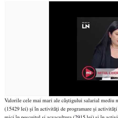
Valorile cele mai mari ale câştigului salarial mediu ne
(15429 lei) și în activităţi de programare și activităț
mici în pescuitul şi acvacultura (2915 lei) și în activi