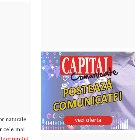
or naturale
ar cele mai
t
Institutului