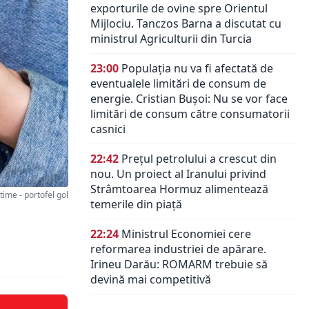
exporturile de ovine spre Orientul
Mijlociu. Tanczos Barna a discutat cu
ministrul Agriculturii din Turcia
23:00
Populația nu va fi afectată de
eventualele limitări de consum de
energie. Cristian Bușoi: Nu se vor face
limitări de consum către consumatorii
casnici
22:42
Prețul petrolului a crescut din
nou. Un proiect al Iranului privind
Strâmtoarea Hormuz alimentează
me - portofel gol
temerile din piață
22:24
Ministrul Economiei cere
reformarea industriei de apărare.
Irineu Darău: ROMARM trebuie să
devină mai competitivă