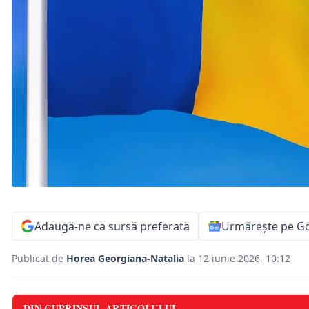
Adaugă-ne ca sursă preferată
Urmărește pe G
Publicat de
Horea Georgiana-Natalia
la 12 iunie 2026, 10:12
DIN CUPRINSUL ARTICOLULUI