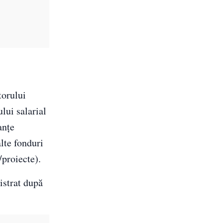
torului
ului salarial
anțe
alte fonduri
/proiecte).
istrat după