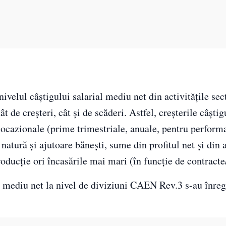
ivelul câştigului salarial mediu net din activităţile sec
 de creşteri, cât și de scăderi. Astfel, creșterile câştig
ocazionale (prime trimestriale, anuale, pentru perform
n natură şi ajutoare băneşti, sume din profitul net şi din 
producţie ori încasările mai mari (în funcţie de contracte
al mediu net la nivel de diviziuni CAEN Rev.3 s-au înreg