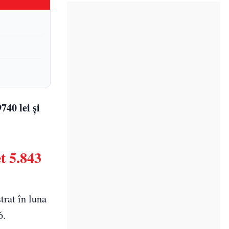
740 lei și
t 5.843
trat în luna
6.