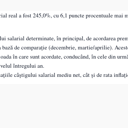
rial real a fost 245,0%, cu 6,1 puncte procentuale mai m
ului salarial determinate, în principal, de acordarea pre
 ca bază de comparaţie (decembrie, martie/aprilie). Aces
rioada în care sunt acordate, conducând, în cele din urmă
ivelul întregului an.
țiile câștigului salarial mediu net, cât și de rata inflați