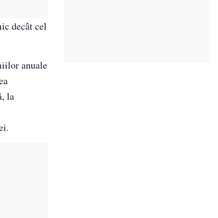
ic decât cel
miilor anuale
tea
, la
ei.