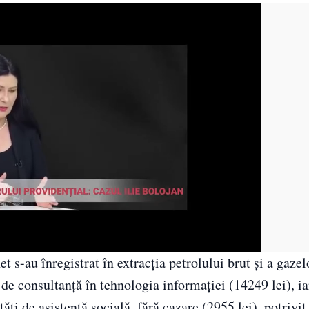
t s-au înregistrat în extracţia petrolului brut şi a gazel
i de consultanță în tehnologia informaţiei (14249 lei), i
tăţi de asistenţă socială, fără cazare (2955 lei), potrivi