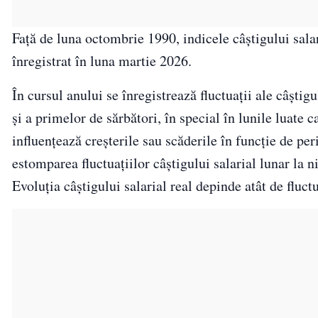
Faţă de luna octombrie 1990, indicele câştigului sala
înregistrat în luna martie 2026.
În cursul anului se înregistrează fluctuații ale câştig
şi a primelor de sărbători, în special în lunile luate
influenţează creșterile sau scăderile în funcţie de pe
estomparea fluctuațiilor câştigului salarial lunar la n
Evoluția câștigului salarial real depinde atât de fluctua