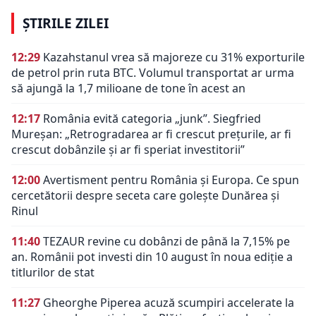
ȘTIRILE ZILEI
12:29
Kazahstanul vrea să majoreze cu 31% exporturile
de petrol prin ruta BTC. Volumul transportat ar urma
să ajungă la 1,7 milioane de tone în acest an
12:17
România evită categoria „junk”. Siegfried
Mureșan: „Retrogradarea ar fi crescut preţurile, ar fi
crescut dobânzile şi ar fi speriat investitorii”
12:00
Avertisment pentru România și Europa. Ce spun
cercetătorii despre seceta care golește Dunărea și
Rinul
11:40
TEZAUR revine cu dobânzi de până la 7,15% pe
an. Românii pot investi din 10 august în noua ediție a
titlurilor de stat
11:27
Gheorghe Piperea acuză scumpiri accelerate la