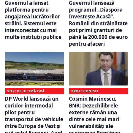
Guvernul a lansat
Guvernul lansează
platforma pentru
programul „Diaspora
angajarea lucrătorilor
Investește Acasă”.
străini. Sistemul este
Românii din străinătate
interconectat cu mai
pot primi granturi de
multe instituții publice
până la 200.000 de euro
pentru afaceri
ȘTIRI DE ULTIMĂ ORĂ
PROFESIONIȘTI
DP World lansează un
Cosmin Marinescu,
coridor intermodal
BNR: Dezechilibrele
pilot pentru
externe rămân una
transportul de vehicule
dintre cele mai mari
între Europa de Vest și
vulnerabilități ale
sud-estul Europei. Aiud
economiei României