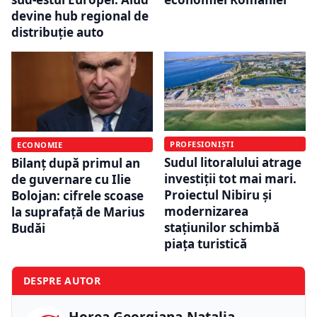
devine hub regional de
distribuție auto
PROFESIONIȘTI
ECONOMIE
Sudul litoralului atrage
Bilanț după primul an
investiții tot mai mari.
de guvernare cu Ilie
Proiectul Nibiru și
Bolojan: cifrele scoase
modernizarea
la suprafață de Marius
stațiunilor schimbă
Budăi
piața turistică
DESPRE AUTOR
Horea Georgiana-Natalia