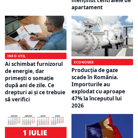
menținut centralele de
apartament
INFO UTIL
ECONOMIE
Ai schimbat furnizorul
Producția de gaze
de energie, dar
scade în România.
primești o somație
Importurile au
după ani de zile. Ce
explodat cu aproape
drepturi ai și ce trebuie
47% la începutul lui
să verifici
2026