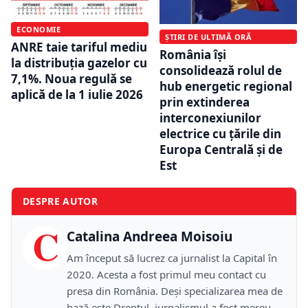
ECONOMIE
ȘTIRI DE ULTIMĂ ORĂ
ANRE taie tariful mediu
România își
la distribuția gazelor cu
consolidează rolul de
7,1%. Noua regulă se
hub energetic regional
aplică de la 1 iulie 2026
prin extinderea
interconexiunilor
electrice cu țările din
Europa Centrală și de
Est
DESPRE AUTOR
C
Catalina Andreea Moisoiu
Am început să lucrez ca jurnalist la Capital în
2020. Acesta a fost primul meu contact cu
presa din România. Deși specializarea mea de
bază este Dreptul, jurnalismul a fost mereu