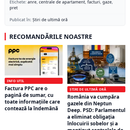
Etichete:
anre
,
centrale de apartament
,
facturi
,
gaze
,
pret
Publicat în:
Știri de ultimă oră
RECOMANDĂRILE NOASTRE
INFO UTIL
Factura PPC are o
ȘTIRI DE ULTIMĂ ORĂ
pagină de sumar, cu
România va cumpăra
toate informațiile care
gazele din Neptun
contează la îndemână
Deep. PSD: Parlamentul
a eliminat obligația
înlocuirii sobelor și a