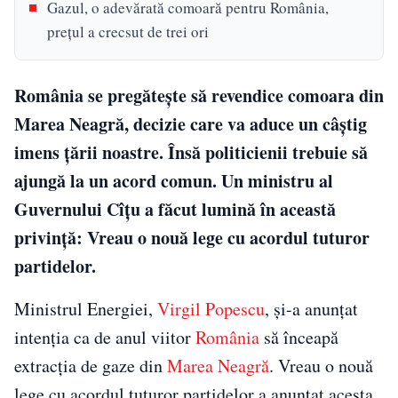
Gazul, o adevărată comoară pentru România,
prețul a crecsut de trei ori
România se pregătește să revendice comoara din
Marea Neagră, decizie care va aduce un câștig
imens țării noastre. Însă politicienii trebuie să
ajungă la un acord comun. Un ministru al
Guvernului Cîțu a făcut lumină în această
privință: Vreau o nouă lege cu acordul tuturor
partidelor.
Ministrul Energiei,
Virgil Popescu
, și-a anunțat
intenția ca de anul viitor
România
să înceapă
extracția de gaze din
Marea Neagră
. Vreau o nouă
lege cu acordul tuturor partidelor a anunțat acesta