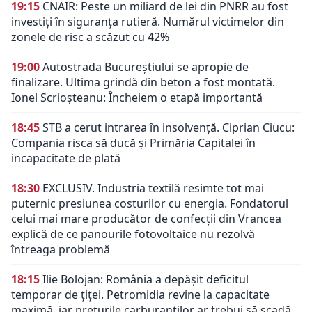
19:15
CNAIR: Peste un miliard de lei din PNRR au fost
investiți în siguranța rutieră. Numărul victimelor din
zonele de risc a scăzut cu 42%
19:00
Autostrada Bucureștiului se apropie de
finalizare. Ultima grindă din beton a fost montată.
Ionel Scrioșteanu: Încheiem o etapă importantă
18:45
STB a cerut intrarea în insolvență. Ciprian Ciucu:
Compania risca să ducă și Primăria Capitalei în
incapacitate de plată
18:30
EXCLUSIV. Industria textilă resimte tot mai
puternic presiunea costurilor cu energia. Fondatorul
celui mai mare producător de confecții din Vrancea
explică de ce panourile fotovoltaice nu rezolvă
întreaga problemă
18:15
Ilie Bolojan: România a depășit deficitul
temporar de țiței. Petromidia revine la capacitate
maximă, iar prețurile carburanților ar trebui să scadă