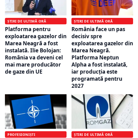
ȘTIRI DE ULTIMĂ ORĂ
ȘTIRI DE ULTIMĂ ORĂ
România face un pas
Platforma pentru
decisiv spre
exploatarea gazelor din
exploatarea gazelor din
Marea Neagră a fost
Marea Neagră.
instalată. Ilie Bolojan:
Platforma Neptun
România va deveni cel
Alpha a fost instalată,
mai mare producător
iar producția este
de gaze din UE
programată pentru
2027
PROFESIONIȘTI
ȘTIRI DE ULTIMĂ ORĂ