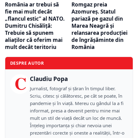
România ar trebui să
Romgaz preia
fie mai mult decât
Azomureș. Statul
„flancul estic” al NATO.
pariază pe gazul din
Dumitru Chisăliță:
Marea Neagră și
Trebuie să spunem
relansarea producției
aliaților că oferim mai
de îngrășăminte din
mult decât teritoriu
România
DESPRE AUTOR
C
Claudiu Popa
Jurnalist, fotograf și țăran în timpul liber.
Scriu, citesc și călătoresc, pe cât se poate, în
pandemie și în viață. Mereu cu gândul la a fi
informat, presa a devenit pentru mine mai
mult un stil de viață decât un loc de muncă.
Înțeleg importanța și chiar nevoia unei
prezentări corecte și oneste a realității, într-o