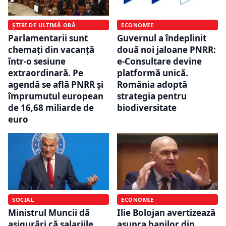
ȘTIRI DE ULTIMĂ ORĂ
ECONOMIE
Parlamentarii sunt
Guvernul a îndeplinit
chemați din vacanță
două noi jaloane PNRR:
într-o sesiune
e-Consultare devine
extraordinară. Pe
platformă unică.
agendă se află PNRR și
România adoptă
împrumutul european
strategia pentru
de 16,68 miliarde de
biodiversitate
euro
SOCIAL
ECONOMIE
Ministrul Muncii dă
Ilie Bolojan avertizează
asigurări că salariile
asupra banilor din