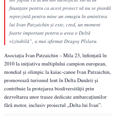
finanţare pentru ca acest proiect să nu se piardă
reprezintă pentru mine un omagiu în amintirea
lui Ivan Patzaichin şi este, cred, un moment
foarte important pentru a avea o Deltă
vizitabilă”, a mai afirmat Dragoş Pîslaru.
Asociația Ivan Patzaichin – Mila 23, înființată în
2010 la inițiativa multiplului campion european,
mondial și olimpic la kaiac-canoe Ivan Patzaichin,
promovează turismul lent în Delta Dunării și
contribuie la protejarea biodiversității prin
dezvoltarea unor trasee dedicate ambarcațiunilor
fără motor, inclusiv proiectul „Delta lui Ivan”.