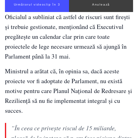
Următorul videoclip în 2
Anulează
Oficialul a subliniat că astfel de riscuri sunt firești
și trebuie gestionate, menționând că Executivul
pregătește un calendar clar prin care toate
proiectele de lege necesare urmează să ajungă în
Parlament până la 31 mai.
Ministrul a arătat că, în opinia sa, dacă aceste
proiecte vor fi adoptate de Parlament, nu există
motive pentru care Planul Național de Redresare și
Reziliență să nu fie implementat integral și cu
succes.
”În ceea ce priveşte riscul de 15 miliarde,
pleacă de la ipoteza că n-am face niciuna dintre