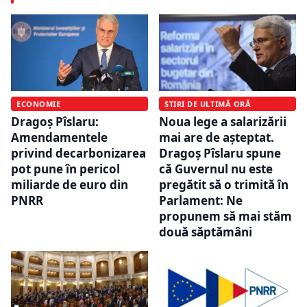
ECONOMIE
ȘTIRI DE ULTIMĂ ORĂ
Dragoș Pîslaru:
Noua lege a salarizării
Amendamentele
mai are de așteptat.
privind decarbonizarea
Dragoș Pîslaru spune
pot pune în pericol
că Guvernul nu este
miliarde de euro din
pregătit să o trimită în
PNRR
Parlament: Ne
propunem să mai stăm
două săptămâni