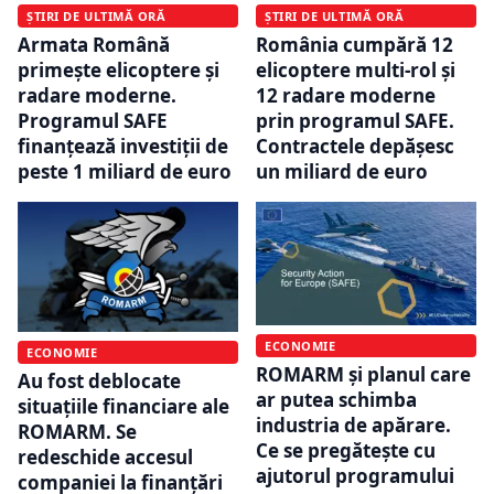
ȘTIRI DE ULTIMĂ ORĂ
ȘTIRI DE ULTIMĂ ORĂ
Armata Română
România cumpără 12
primește elicoptere și
elicoptere multi-rol și
radare moderne.
12 radare moderne
Programul SAFE
prin programul SAFE.
finanțează investiții de
Contractele depășesc
peste 1 miliard de euro
un miliard de euro
ECONOMIE
ECONOMIE
ROMARM și planul care
Au fost deblocate
ar putea schimba
situațiile financiare ale
industria de apărare.
ROMARM. Se
Ce se pregătește cu
redeschide accesul
ajutorul programului
companiei la finanțări