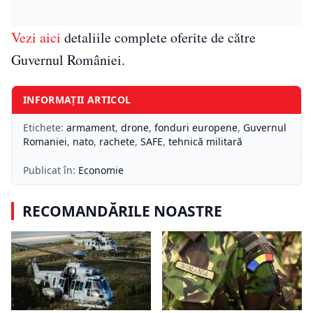
Vezi aici
detaliile complete oferite de către
Guvernul României.
INFORMAȚII ARTICOL
Etichete:
armament
,
drone
,
fonduri europene
,
Guvernul
Romaniei
,
nato
,
rachete
,
SAFE
,
tehnică militară
Publicat în:
Economie
RECOMANDĂRILE NOASTRE