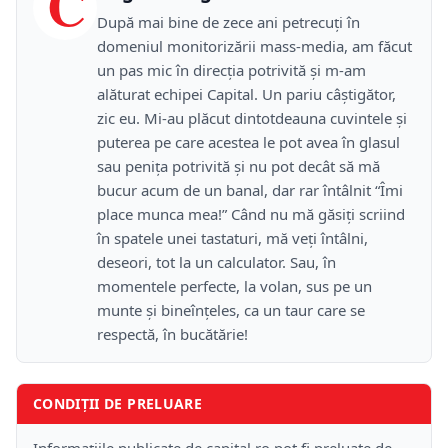
C
După mai bine de zece ani petrecuţi în
domeniul monitorizării mass-media, am făcut
un pas mic în direcţia potrivită şi m-am
alăturat echipei Capital. Un pariu câştigător,
zic eu. Mi-au plăcut dintotdeauna cuvintele şi
puterea pe care acestea le pot avea în glasul
sau peniţa potrivită şi nu pot decât să mă
bucur acum de un banal, dar rar întâlnit “Îmi
place munca mea!” Când nu mă găsiţi scriind
în spatele unei tastaturi, mă veţi întâlni,
deseori, tot la un calculator. Sau, în
momentele perfecte, la volan, sus pe un
munte şi bineînţeles, ca un taur care se
respectă, în bucătărie!
CONDIȚII DE PRELUARE
Informațiile publicate de capital.ro pot fi preluate de