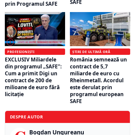
SAFE
prin Programul SAFE
PROFESIONIȘTI
ȘTIRI DE ULTIMĂ ORĂ
EXCLUSIV Miliardele
România semnează un
din programul „SAFE”:
contract de 5,7
Cum a primit Digi un
miliarde de euro cu
contract de 200 de
Rheinmetall. Acordul
milioane de euro fără
este derulat prin
licitație
programul european
SAFE
DESPRE AUTOR
Bogdan Ungureanu