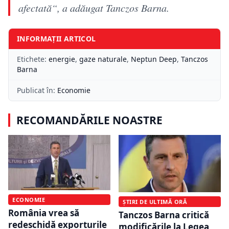
afectată“, a adăugat Tanczos Barna.
INFORMAȚII ARTICOL
Etichete:
energie
,
gaze naturale
,
Neptun Deep
,
Tanczos
Barna
Publicat în:
Economie
RECOMANDĂRILE NOASTRE
ECONOMIE
ȘTIRI DE ULTIMĂ ORĂ
România vrea să
Tanczos Barna critică
redeschidă exporturile
modificările la Legea