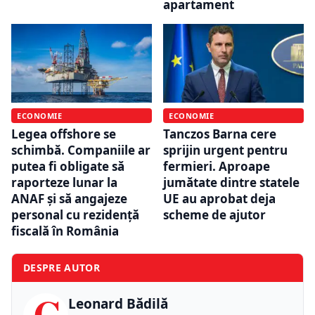
apartament
ECONOMIE
ECONOMIE
Legea offshore se
Tanczos Barna cere
schimbă. Companiile ar
sprijin urgent pentru
putea fi obligate să
fermieri. Aproape
raporteze lunar la
jumătate dintre statele
ANAF și să angajeze
UE au aprobat deja
personal cu rezidență
scheme de ajutor
fiscală în România
DESPRE AUTOR
C
Leonard Bădilă