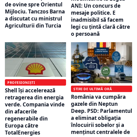
de ovine spre Orientul
ANI: Un concurs de
Mijlociu. Tanczos Barna
mesaje politice. E
a discutat cu ministrul
inadmisibil să facem
Agriculturii din Turcia
legi cu țintă clară către
o persoană
PROFESIONIȘTI
ȘTIRI DE ULTIMĂ ORĂ
Shell își accelerează
România va cumpăra
retragerea din energia
gazele din Neptun
verde. Compania vinde
Deep. PSD: Parlamentul
din afacerile
a eliminat obligația
regenerabile din
înlocuirii sobelor și a
Europa către
menținut centralele de
TotalEnergies