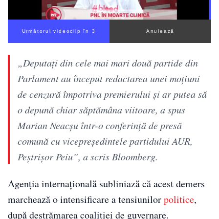
Următorul videoclip în 2
Anulează
„Deputați din cele mai mari două partide din
Parlament au început redactarea unei moțiuni
de cenzură împotriva premierului și ar putea să
o depună chiar săptămâna viitoare, a spus
Marian Neacșu într-o conferință de presă
comună cu vicepreședintele partidului AUR,
Peștrișor Peiu”, a scris Bloomberg.
Agenția internațională subliniază că acest demers
marchează o intensificare a tensiunilor
politice
,
după destrămarea coaliției de guvernare.