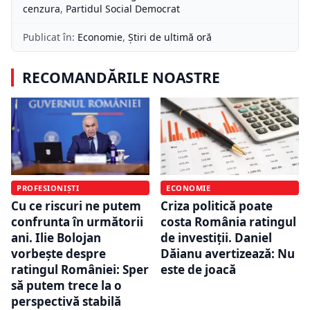
cenzura
,
Partidul Social Democrat
Publicat în:
Economie
,
Știri de ultimă oră
RECOMANDĂRILE NOASTRE
PROFESIONIȘTI
ECONOMIE
Cu ce riscuri ne putem
Criza politică poate
confrunta în următorii
costa România ratingul
ani. Ilie Bolojan
de investiții. Daniel
vorbește despre
Dăianu avertizează: Nu
ratingul României: Sper
este de joacă
să putem trece la o
perspectivă stabilă