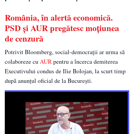
România, în alertă economică.
PSD și AUR pregătesc moțiunea
de cenzură
Potrivit Bloomberg, social-democrații ar urma să
colaboreze cu
AUR
pentru a încerca demiterea
Executivului condus de Ilie Bolojan, la scurt timp
după anunțul oficial de la București.