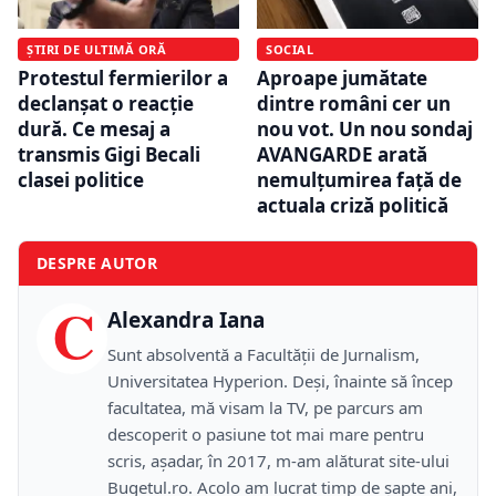
ȘTIRI DE ULTIMĂ ORĂ
SOCIAL
Protestul fermierilor a
Aproape jumătate
declanșat o reacție
dintre români cer un
dură. Ce mesaj a
nou vot. Un nou sondaj
transmis Gigi Becali
AVANGARDE arată
clasei politice
nemulțumirea față de
actuala criză politică
DESPRE AUTOR
C
Alexandra Iana
Sunt absolventă a Facultății de Jurnalism,
Universitatea Hyperion. Deși, înainte să încep
facultatea, mă visam la TV, pe parcurs am
descoperit o pasiune tot mai mare pentru
scris, așadar, în 2017, m-am alăturat site-ului
Bugetul.ro. Acolo am lucrat timp de șapte ani,