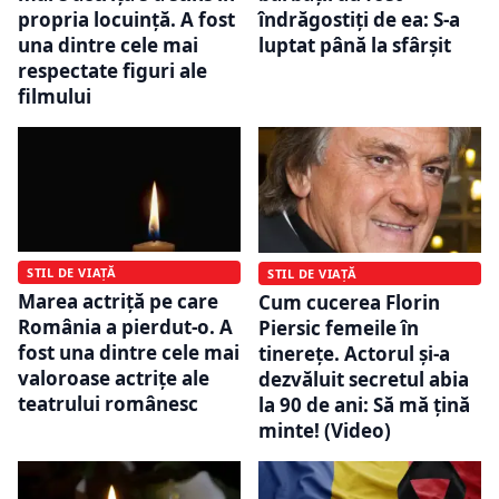
îndrăgostiți de ea: S-a
propria locuință. A fost
luptat până la sfârșit
una dintre cele mai
respectate figuri ale
filmului
STIL DE VIAȚĂ
STIL DE VIAȚĂ
Marea actriță pe care
Cum cucerea Florin
România a pierdut-o. A
Piersic femeile în
fost una dintre cele mai
tinerețe. Actorul și-a
valoroase actrițe ale
dezvăluit secretul abia
teatrului românesc
la 90 de ani: Să mă țină
minte! (Video)