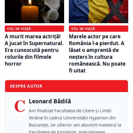
STIL DE VIAȚĂ
STIL DE VIAȚĂ
A murit marea actriță!
Marele actor pe care
A jucat în Supernatural.
România l-a pierdut. A
Era cunoscută pentru
lăsat o amprentă de
rolurile din filmele
neșters în cultura
horror
românească. Nu poate
fi uitat
DESPRE AUTOR
C
Leonard Bădilă
Am finalizat Facultatea de Litere și Limbi
Străine în cadrul Universității Hyperion din
București, iar ulterior am absolvit masterul la
Facultatea de Jurnalism, specializarea