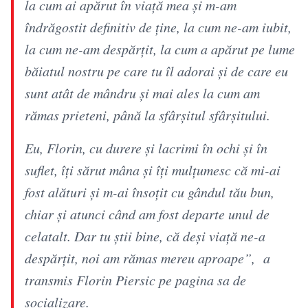
la cum ai apărut în viaţă mea şi m-am
îndrăgostit definitiv de ţine, la cum ne-am iubit,
la cum ne-am despărţit, la cum a apărut pe lume
băiatul nostru pe care tu îl adorai şi de care eu
sunt atât de mândru şi mai ales la cum am
rămas prieteni, până la sfârşitul sfârşitului.
Eu, Florin, cu durere şi lacrimi în ochi şi în
suflet, îţi sărut mâna şi îţi mulţumesc că mi-ai
fost alături şi m-ai însoţit cu gândul tău bun,
chiar şi atunci când am fost departe unul de
celatalt. Dar tu ştii bine, că deşi viaţă ne-a
despărţit, noi am rămas mereu aproape”, a
transmis Florin Piersic pe pagina sa de
socializare.