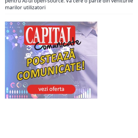
pentru AI-ul open-source. Va cere o parte din veniturile
marilor utilizatori