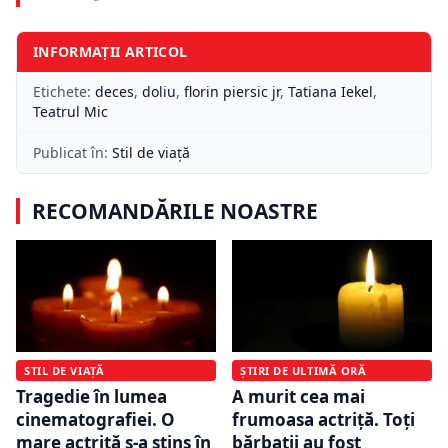
INFORMAȚII ARTICOL
Etichete:
deces
,
doliu
,
florin piersic jr
,
Tatiana Iekel
,
Teatrul Mic
Publicat în:
Stil de viață
RECOMANDĂRILE NOASTRE
ȘTIRI DE ULTIMĂ ORĂ
STIL DE VIAȚĂ
A murit cea mai
Tragedie în lumea
frumoasa actriță. Toți
cinematografiei. O
bărbații au fost
mare actriță s-a stins în