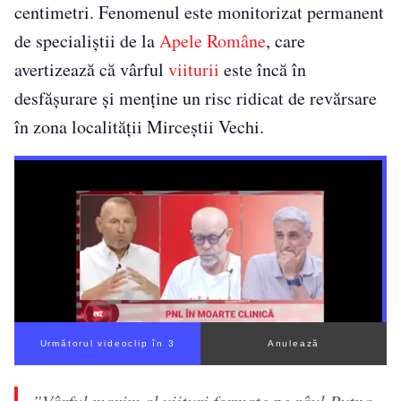
centimetri. Fenomenul este monitorizat permanent
de specialiștii de la
Apele Române
, care
avertizează că vârful
viiturii
este încă în
desfășurare și menține un risc ridicat de revărsare
în zona localității Mirceștii Vechi.
Următorul videoclip în 2
Anulează
”Vârful maxim al viituri formate pe râul Putna,