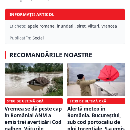
INFORMAȚII ARTICOL
Etichete:
apele romane
,
inundatii
,
siret
,
viituri
,
vrancea
Publicat în:
Social
RECOMANDĂRILE NOASTRE
ȘTIRI DE ULTIMĂ ORĂ
ȘTIRI DE ULTIMĂ ORĂ
Vremea se dă peste cap
Alertă meteo în
în România! ANM a
România. Bucureștiul,
emis trei avertizări Cod
sub cod portocaliu de
galben. Viiturile
ploi torențiale. S-a emis