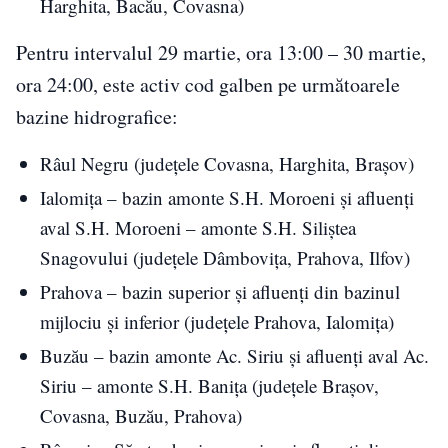
Harghita, Bacău, Covasna)
Pentru intervalul 29 martie, ora 13:00 – 30 martie,
ora 24:00, este activ cod galben pe următoarele
bazine hidrografice:
Râul Negru (județele Covasna, Harghita, Brașov)
Ialomița – bazin amonte S.H. Moroeni și afluenți
aval S.H. Moroeni – amonte S.H. Siliștea
Snagovului (județele Dâmbovița, Prahova, Ilfov)
Prahova – bazin superior și afluenți din bazinul
mijlociu și inferior (județele Prahova, Ialomița)
Buzău – bazin amonte Ac. Siriu și afluenți aval Ac.
Siriu – amonte S.H. Banița (județele Brașov,
Covasna, Buzău, Prahova)