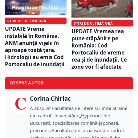
ȘTIRI DE ULTIMĂ ORĂ
ȘTIRI DE ULTIMĂ ORĂ
UPDATE Vreme
UPDATE Vremea rea
instabilă în România.
pune stăpânire pe
ANM anunță vijelii în
România: Cod
aproape toată țara.
Portocaliu de vreme
Hidrologii au emis Cod
rea și de inundații. Ce
Portocaliu de inundații
zone vor fi afectate
DESPRE AUTOR
C
Corina Chiriac
A absolvit Facultatea de Litere și Limbi Străine
din cadrul Universității „Hyperion” din
București, specializarea română-japoneză,
precum și Facultatea de Jurnalism din cadrul
aceleiași universități. Lucrează în presă din