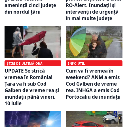
amenință cinci județe
RO-Alert. Inundații și
din nordul țării
intervenții de urgență
în mai multe județe
ȘTIRI DE ULTIMĂ ORĂ
INFO UTIL
UPDATE Se strică
Cum va fi vremea în
vremea în România!
weekend? ANM a emis
Țara va fi sub Cod
Cod Galben de vreme
Galben de vreme rea și
rea. INHGA a emis Cod
inundații până vineri,
Portocaliu de inundații
10 iulie