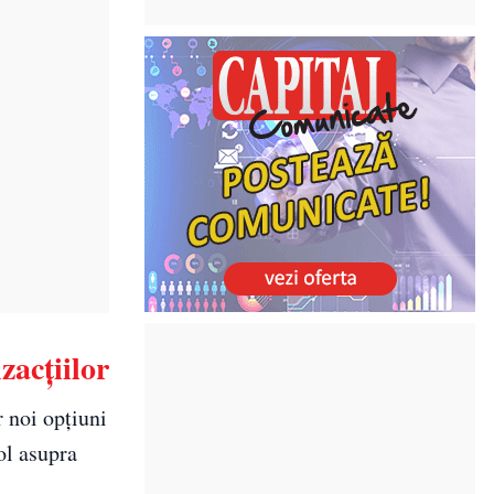
zacțiilor
r noi opțiuni
ol asupra