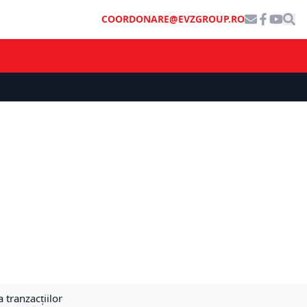
COORDONARE@EVZGROUP.RO
 tranzacțiilor