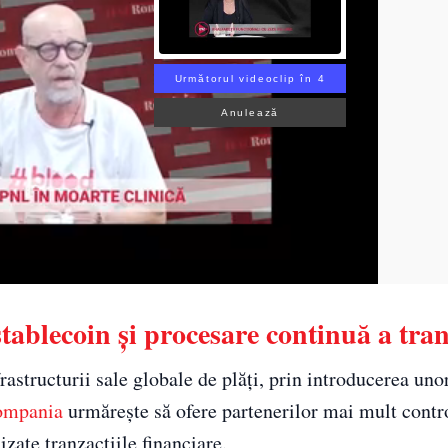
Următorul videoclip în 3
Anulează
ablecoin și procesare continuă a tran
astructurii sale globale de plăți, prin introducerea uno
ompania
urmărește să ofere partenerilor mai mult contr
zate tranzacțiile financiare.