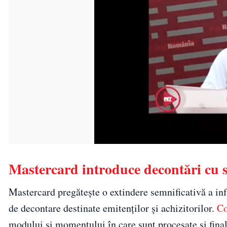
Mastercard introduce decontări cu st
Mastercard pregătește o extindere semnificativă a infr
de decontare destinate emitenților și achizitorilor.
C
modului și momentului în care sunt procesate și finali