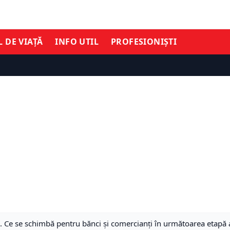
L DE VIAȚĂ
INFO UTIL
PROFESIONIȘTI
. Ce se schimbă pentru bănci și comercianți în următoarea etapă a