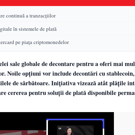
re continuă a tranzacțiilor
gitale în sistemele de plată
tercard pe piața criptomonedelor
lei sale globale de decontare pentru a oferi mai mul
ilor. Noile opțiuni vor include decontări cu stablecoin
lele de sărbătoare. Inițiativa vizează atât plățile int
are cererea pentru soluții de plată disponibile perma