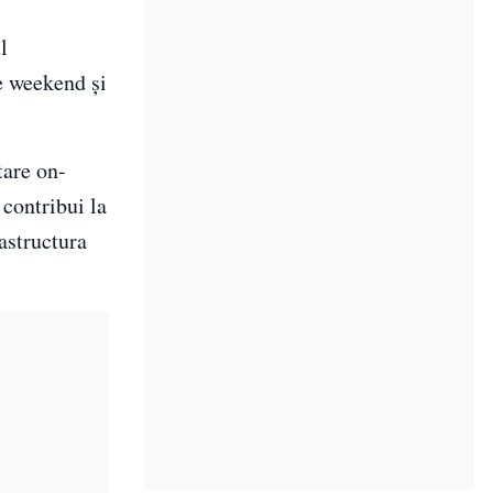
l
de weekend și
tare on-
 contribui la
rastructura