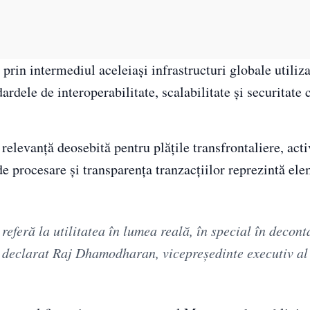
prin intermediul aceleiași infrastructuri globale utiliza
dele de interoperabilitate, scalabilitate și securitate 
elevanță deosebită pentru plățile transfrontaliere, activ
 de procesare și transparența tranzacțiilor reprezintă el
eferă la utilitatea în lumea reală, în special în decont
a declarat Raj Dhamodharan, vicepreședinte executiv al 