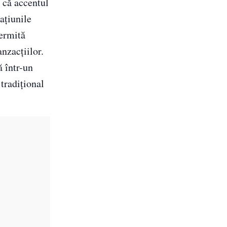
t că accentul
ațiunile
permită
anzacțiilor.
ă într-un
tradițional