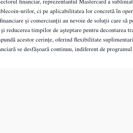
n sectorul financiar, reprezentantul Mastercard a sublinia
blecoin-urilor, ci pe aplicabilitatea lor concretă în oper
e financiare și comercianții au nevoie de soluții care să 
i și reducerea timpilor de așteptare pentru decontarea tr
undă acestor cerințe, oferind flexibilitate suplimentar
nciară se desfășoară continuu, indiferent de programul 