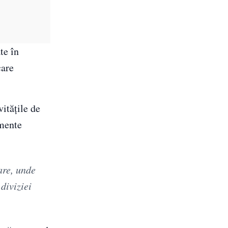
te în
care
itățile de
emente
are, unde
diviziei