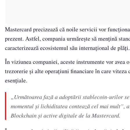
Mastercard precizează că noile servicii vor funcționa 
prezent. Astfel, compania urmărește să mențină standar
caracterizează ecosistemul său internațional de plăți.
În viziunea companiei, aceste instrumente vor avea o r
trezorerie și alte operațiuni financiare în care viteza
esențiale.
„Următoarea fază a adoptării stablecoin-urilor se r
momentul și lichiditatea contează cel mai mult”, 
Blockchain și active digitale de la Mastercard.