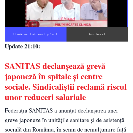
Următorul videoclip în 1
Anulează
Update 21:10:
SANITAS declanșează grevă
japoneză în spitale și centre
sociale. Sindicaliștii reclamă riscul
unor reduceri salariale
Federația SANITAS a anunțat declanșarea unei
greve japoneze în unitățile sanitare și de asistență
socială din România, în semn de nemulțumire față