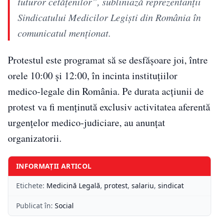
tuturor cetăţenilor”, subliniază reprezentanţii
Sindicatului Medicilor Legişti din România în
comunicatul menţionat.
Protestul este programat să se desfășoare joi, între
orele 10:00 și 12:00, în incinta instituțiilor
medico-legale din România. Pe durata acțiunii de
protest va fi menținută exclusiv activitatea aferentă
urgențelor medico-judiciare, au anunțat
organizatorii.
INFORMAȚII ARTICOL
Etichete:
Medicină Legală
,
protest
,
salariu
,
sindicat
Publicat în:
Social