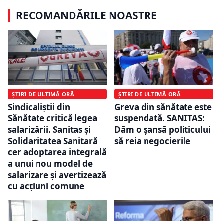
RECOMANDĂRILE NOASTRE
ȘTIRI DE ULTIMĂ ORĂ
ȘTIRI DE ULTIMĂ ORĂ
Sindicaliștii din
Greva din sănătate este
Sănătate critică legea
suspendată. SANITAS:
salarizării. Sanitas și
Dăm o şansă politicului
Solidaritatea Sanitară
să reia negocierile
cer adoptarea integrală
a unui nou model de
salarizare și avertizează
cu acțiuni comune