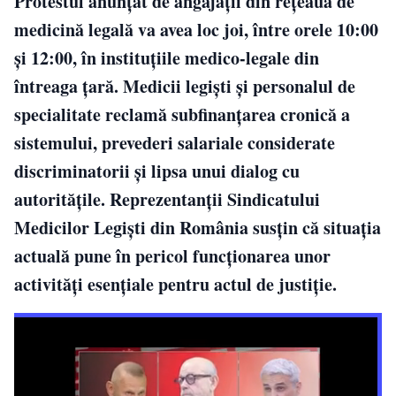
Protestul anunțat de angajații din rețeaua de
medicină legală va avea loc joi, între orele 10:00
și 12:00, în instituțiile medico-legale din
întreaga țară. Medicii legiști și personalul de
specialitate reclamă subfinanțarea cronică a
sistemului, prevederi salariale considerate
discriminatorii și lipsa unui dialog cu
autoritățile. Reprezentanții Sindicatului
Medicilor Legiști din România susțin că situația
actuală pune în pericol funcționarea unor
activități esențiale pentru actul de justiție.