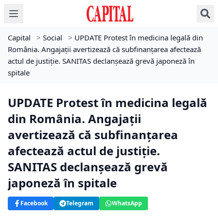
Capital
>
Social
>
UPDATE Protest în medicina legală din
România. Angajații avertizează că subfinanțarea afectează
actul de justiție. SANITAS declanșează grevă japoneză în
spitale
UPDATE Protest în medicina legală
din România. Angajații
avertizează că subfinanțarea
afectează actul de justiție.
SANITAS declanșează grevă
japoneză în spitale
Facebook
Telegram
WhatsApp