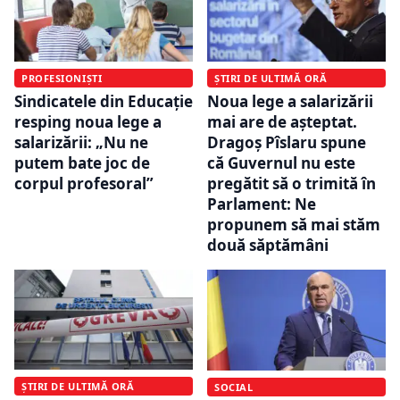
PROFESIONIȘTI
ȘTIRI DE ULTIMĂ ORĂ
Sindicatele din Educație
Noua lege a salarizării
resping noua lege a
mai are de așteptat.
salarizării: „Nu ne
Dragoș Pîslaru spune
putem bate joc de
că Guvernul nu este
corpul profesoral”
pregătit să o trimită în
Parlament: Ne
propunem să mai stăm
două săptămâni
ȘTIRI DE ULTIMĂ ORĂ
SOCIAL