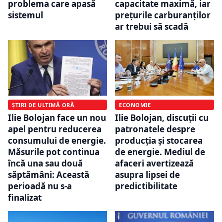
problema care apasă
capacitate maximă, iar
sistemul
prețurile carburanților
ar trebui să scadă
ȘTIRI DE ULTIMĂ ORĂ
ECONOMIE
Ilie Bolojan face un nou
Ilie Bolojan, discuții cu
apel pentru reducerea
patronatele despre
consumului de energie.
producția și stocarea
Măsurile pot continua
de energie. Mediul de
încă una sau două
afaceri avertizează
săptămâni: Această
asupra lipsei de
perioadă nu s-a
predictibilitate
finalizat