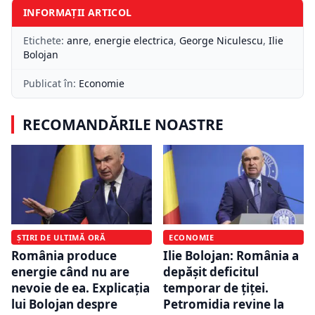
INFORMAȚII ARTICOL
Etichete:
anre
,
energie electrica
,
George Niculescu
,
Ilie
Bolojan
Publicat în:
Economie
RECOMANDĂRILE NOASTRE
ȘTIRI DE ULTIMĂ ORĂ
ECONOMIE
România produce
Ilie Bolojan: România a
energie când nu are
depășit deficitul
nevoie de ea. Explicația
temporar de țiței.
lui Bolojan despre
Petromidia revine la