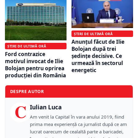
ȘTIRI DE ULTIMĂ ORĂ
Anunțul făcut de Ilie
ȘTIRI DE ULTIMĂ ORĂ
Bolojan după trei
Ford contrazice
ședințe decisive. Ce
motivul invocat de Ilie
urmează în sectorul
Bolojan pentru oprirea
energetic
producției din România
DESPRE AUTOR
C
Iulian Luca
Am venit la Capital în vara anului 2019, fiind
prima mea experiență ca jurnalist după ce am
lucrat oarecum de cealaltă parte a baricadei,