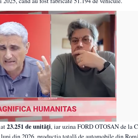
 2025, când au fost fabricate 51.194 de vehicule.
23.251 de unități
lat
, iar uzina FORD OTOSAN de la C
i luni din 2026, producția totală de automobile din Rom