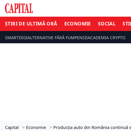
ȘTIRI DE ULTIMĂ ORĂ
ECONOMIE
SOCIAL
STI
SMARTDIGI
ALTERNATIVE FĂRĂ FUM
PENSII
ACADEMIA CRYPTO
Capital
>
Economie
>
Producția auto din România continuă să