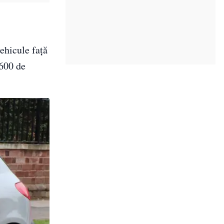
ehicule față
 600 de