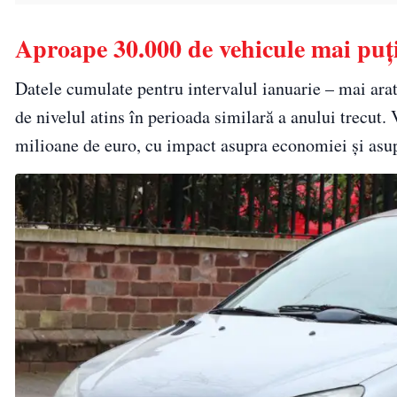
Aproape 30.000 de vehicule mai puți
Datele cumulate pentru intervalul ianuarie – mai arat
de nivelul atins în perioada similară a anului trecut.
milioane de euro, cu impact asupra economiei și asupr