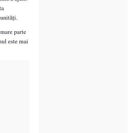
ta
unități.
 mare parte
mul este mai