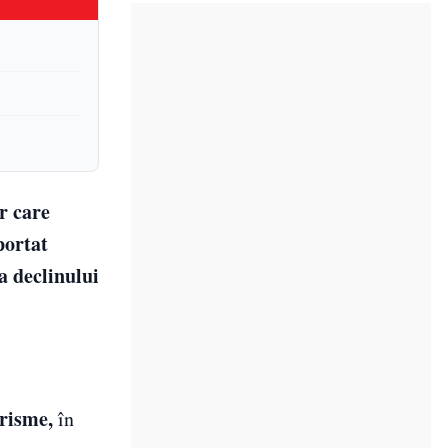
r care
portat
a declinului
risme,
în