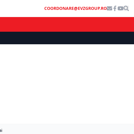
COORDONARE@EVZGROUP.RO
ai