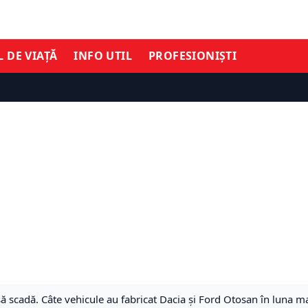
L DE VIAȚĂ
INFO UTIL
PROFESIONIȘTI
 scadă. Câte vehicule au fabricat Dacia și Ford Otosan în luna m