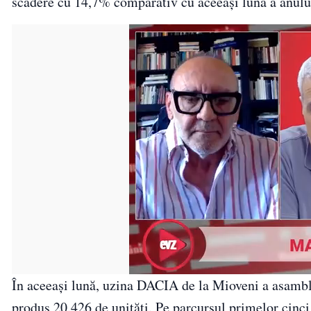
scădere cu 14,7% comparativ cu aceeași lună a anului
În aceeași lună, uzina DACIA de la Mioveni a asamb
produs 20.426 de unități. Pe parcursul primelor cinc