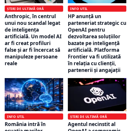
ȘTIRI DE ULTIMĂ ORĂ
INFO UTIL
Anthropic, în centrul
HP anunță un
unui nou scandal legat
parteneriat strategic cu
de inteligența
OpenAI pentru
artificială. Un model AI
dezvoltarea soluțiilor
ar fi creat profiluri
bazate pe inteligență
false și ar fi încercat să
artificială. Platforma
manipuleze persoane
Frontier va fi utilizată
reale
în relația cu clienții,
partenerii și angajații
INFO UTIL
ȘTIRI DE ULTIMĂ ORĂ
România intră în
Agentul necinstit al
ecuația marilor
OpenAI a compromis