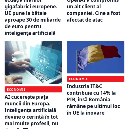
gigafabrici europene.
un alt client al
UE pune la bătaie
companiei. Cine a fost
aproape 30 de miliarde
afectat de atac
de euro pentru
inteligența artificială
ECONOMIE
Industria IT&C
ECONOMIE
contribuie cu 14% la
AI cucerește piața
PIB, însă România
muncii din Europa.
rămâne pe ultimul loc
Inteligența artificială
în UE la inovare
devine o cerință în tot
mai multe profesii, nu