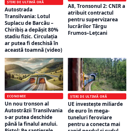
ȘTIRI DE ULTIMĂ ORĂ
A8, Tronsonul 2: CNIR a
Autostrada
atribuit contractul
Transilvania: Lotul
pentru supervizarea
Suplacu de Barcău –
lucrărilor Târgu
Chiribiș a depășit 80%
Frumos–Lețcani
stadiu fizic. Circulația
ar putea fi deschisă în
această toamnă (video)
ECONOMIE
ȘTIRI DE ULTIMĂ ORĂ
Un nou tronson al
UE investește miliarde
Autostrăzii Transilvania
de euro în mega-
s-ar putea deschide
tuneluri feroviare
până la finalul anului.
pentru a conecta mai
Pistol: Pe şantierele
rapid nordul și sudul