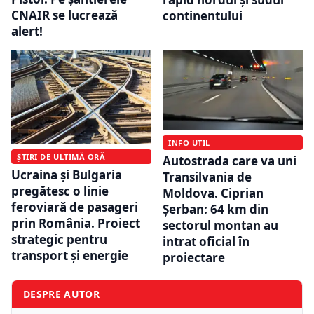
CNAIR se lucrează
continentului
alert!
INFO UTIL
ȘTIRI DE ULTIMĂ ORĂ
Autostrada care va uni
Ucraina și Bulgaria
Transilvania de
pregătesc o linie
Moldova. Ciprian
feroviară de pasageri
Șerban: 64 km din
prin România. Proiect
sectorul montan au
strategic pentru
intrat oficial în
transport și energie
proiectare
DESPRE AUTOR