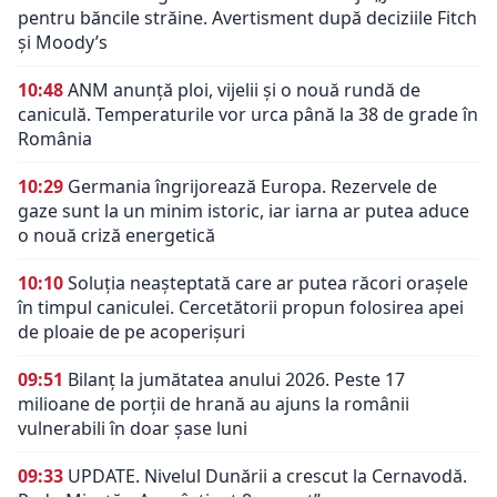
pentru băncile străine. Avertisment după deciziile Fitch
și Moody’s
10:48
ANM anunță ploi, vijelii și o nouă rundă de
caniculă. Temperaturile vor urca până la 38 de grade în
România
10:29
Germania îngrijorează Europa. Rezervele de
gaze sunt la un minim istoric, iar iarna ar putea aduce
o nouă criză energetică
10:10
Soluția neașteptată care ar putea răcori orașele
în timpul caniculei. Cercetătorii propun folosirea apei
de ploaie de pe acoperișuri
09:51
Bilanț la jumătatea anului 2026. Peste 17
milioane de porții de hrană au ajuns la românii
vulnerabili în doar șase luni
09:33
UPDATE. Nivelul Dunării a crescut la Cernavodă.