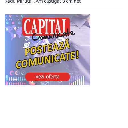
Radu Miruță: „Am câștigat 8 cm net”