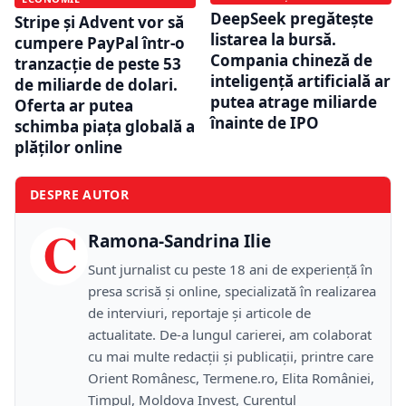
DeepSeek pregătește
Stripe și Advent vor să
listarea la bursă.
cumpere PayPal într-o
Compania chineză de
tranzacție de peste 53
inteligență artificială ar
de miliarde de dolari.
putea atrage miliarde
Oferta ar putea
înainte de IPO
schimba piața globală a
plăților online
DESPRE AUTOR
C
Ramona-Sandrina Ilie
Sunt jurnalist cu peste 18 ani de experiență în
presa scrisă și online, specializată în realizarea
de interviuri, reportaje și articole de
actualitate. De-a lungul carierei, am colaborat
cu mai multe redacții și publicații, printre care
Orient Românesc, Termene.ro, Elita României,
Timpul, Moldova Invest, Curentul