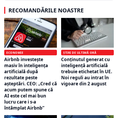
RECOMANDĂRILE NOASTRE
ECONOMIE
ȘTIRI DE ULTIMĂ ORĂ
Airbnb investește
Conținutul generat cu
masiv în inteligența
inteligență artificială
artificială după
trebuie etichetat în UE.
rezultate peste
Noi reguli au intrat în
așteptări. CEO: „Cred că
vigoare din 2 august
acum putem spune că
AI este cel mai bun
lucru care i s-a
întâmplat Airbnb”