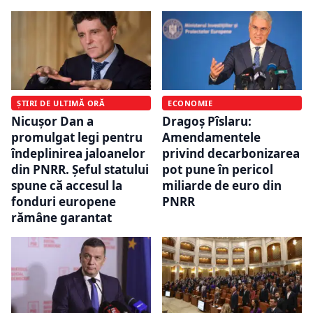
ȘTIRI DE ULTIMĂ ORĂ
ECONOMIE
Nicușor Dan a
Dragoș Pîslaru:
promulgat legi pentru
Amendamentele
îndeplinirea jaloanelor
privind decarbonizarea
din PNRR. Șeful statului
pot pune în pericol
spune că accesul la
miliarde de euro din
fonduri europene
PNRR
rămâne garantat