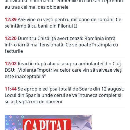
activitatea în România. Domeniile în care antreprenorii
au tras cel mai des obloanele
12:39
ASF vine cu vești pentru milioane de români. Ce
se întâmplă cu banii din Pilonul II
12:20
Dumitru Chisăliță avertizează: România intră
într-o iarnă mai tensionată. Ce se poate întâmpla cu
facturile
12:02
Reacție după atacul asupra ambulanței din Cluj.
DSU: „Violența împotriva celor care vin să salveze vieți
este inacceptabilă”
11:44
Se apropie eclipsa totală de Soare din 12 august.
Locul din Spania unde cerul se va întuneca complet și
se așteaptă mii de oameni