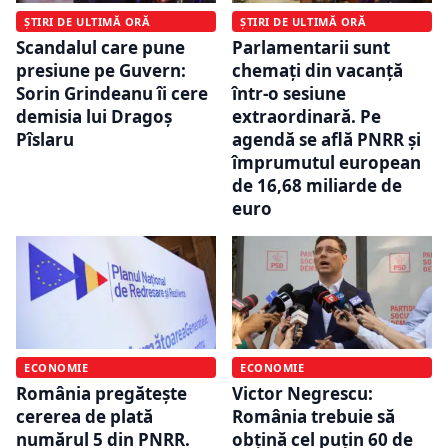
ȘTIRI DE ULTIMĂ ORĂ
ȘTIRI DE ULTIMĂ ORĂ
Scandalul care pune
Parlamentarii sunt
presiune pe Guvern:
chemați din vacanță
Sorin Grindeanu îi cere
într-o sesiune
demisia lui Dragoș
extraordinară. Pe
Pîslaru
agendă se află PNRR și
împrumutul european
de 16,68 miliarde de
euro
ECONOMIE
ECONOMIE
România pregătește
Victor Negrescu:
cererea de plată
România trebuie să
numărul 5 din PNRR.
obțină cel puțin 60 de