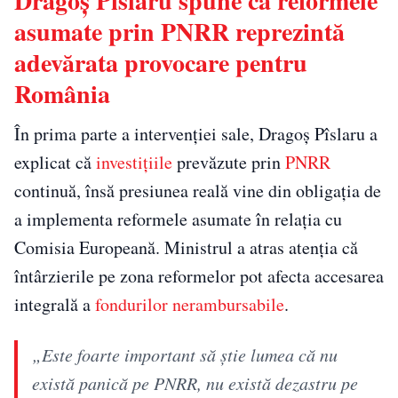
Dragoș Pîslaru spune că reformele
asumate prin PNRR reprezintă
adevărata provocare pentru
România
În prima parte a intervenției sale, Dragoș Pîslaru a
explicat că
investițiile
prevăzute prin
PNRR
continuă, însă presiunea reală vine din obligația de
a implementa reformele asumate în relația cu
Comisia Europeană. Ministrul a atras atenția că
întârzierile pe zona reformelor pot afecta accesarea
integrală a
fondurilor nerambursabile
.
„Este foarte important să ştie lumea că nu
există panică pe PNRR, nu există dezastru pe