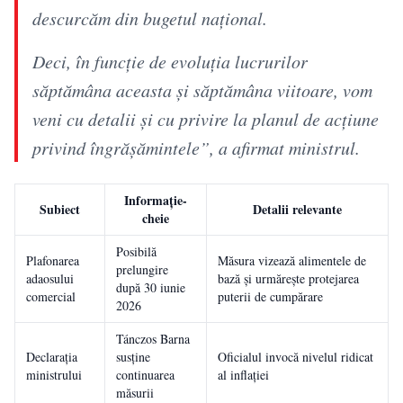
descurcăm din bugetul național.
Deci, în funcție de evoluția lucrurilor
săptămâna aceasta și săptămâna viitoare, vom
veni cu detalii și cu privire la planul de acțiune
privind îngrășămintele”, a afirmat ministrul.
Informație-
Subiect
Detalii relevante
cheie
Posibilă
Plafonarea
Măsura vizează alimentele de
prelungire
adaosului
bază și urmărește protejarea
după 30 iunie
comercial
puterii de cumpărare
2026
Tánczos Barna
Declarația
susține
Oficialul invocă nivelul ridicat
ministrului
continuarea
al inflației
măsurii