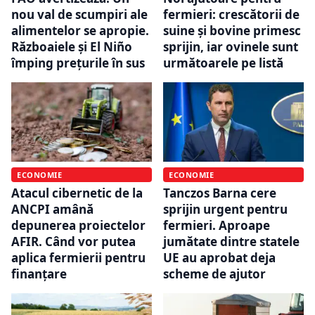
nou val de scumpiri ale
fermieri: crescătorii de
alimentelor se apropie.
suine și bovine primesc
Războaiele și El Niño
sprijin, iar ovinele sunt
împing prețurile în sus
următoarele pe listă
ECONOMIE
ECONOMIE
Atacul cibernetic de la
Tanczos Barna cere
ANCPI amână
sprijin urgent pentru
depunerea proiectelor
fermieri. Aproape
AFIR. Când vor putea
jumătate dintre statele
aplica fermierii pentru
UE au aprobat deja
finanțare
scheme de ajutor