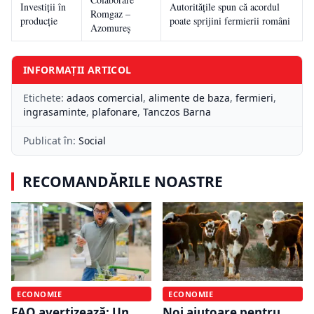
Investiții în
Autoritățile spun că acordul
Romgaz –
producție
poate sprijini fermierii români
Azomureș
INFORMAȚII ARTICOL
Etichete:
adaos comercial
,
alimente de baza
,
fermieri
,
ingrasaminte
,
plafonare
,
Tanczos Barna
Publicat în:
Social
RECOMANDĂRILE NOASTRE
ECONOMIE
ECONOMIE
FAO avertizează: Un
Noi ajutoare pentru