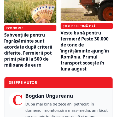
ȘTIRI DE ULTIMĂ ORĂ
ECONOMIE
Veste bună pentru
Subvențiile pentru
fermieri! Peste 30.000
îngrășăminte sunt
de tone de
acordate după criterii
îngrășăminte ajung în
diferite. Fermierii pot
România. Primul
primi până la 500 de
transport sosește în
milioane de euro
luna august
DESPRE AUTOR
C
Bogdan Ungureanu
După mai bine de zece ani petrecuţi în
domeniul monitorizării mass-media, am făcut
un pas mic în direcţia potrivită şi m-am