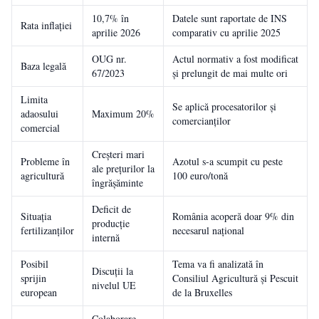
10,7% în
Datele sunt raportate de INS
Rata inflației
aprilie 2026
comparativ cu aprilie 2025
OUG nr.
Actul normativ a fost modificat
Baza legală
67/2023
și prelungit de mai multe ori
Limita
Se aplică procesatorilor și
adaosului
Maximum 20%
comercianților
comercial
Creșteri mari
Probleme în
Azotul s-a scumpit cu peste
ale prețurilor la
agricultură
100 euro/tonă
îngrășăminte
Deficit de
Situația
România acoperă doar 9% din
producție
fertilizanților
necesarul național
internă
Posibil
Tema va fi analizată în
Discuții la
sprijin
Consiliul Agricultură și Pescuit
nivelul UE
european
de la Bruxelles
Colaborare