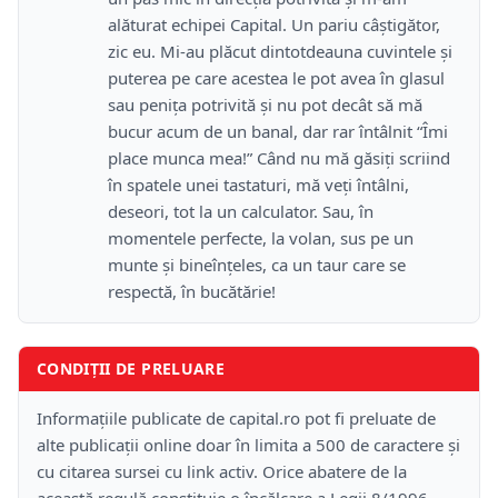
alăturat echipei Capital. Un pariu câştigător,
zic eu. Mi-au plăcut dintotdeauna cuvintele şi
puterea pe care acestea le pot avea în glasul
sau peniţa potrivită şi nu pot decât să mă
bucur acum de un banal, dar rar întâlnit “Îmi
place munca mea!” Când nu mă găsiţi scriind
în spatele unei tastaturi, mă veţi întâlni,
deseori, tot la un calculator. Sau, în
momentele perfecte, la volan, sus pe un
munte şi bineînţeles, ca un taur care se
respectă, în bucătărie!
CONDIȚII DE PRELUARE
Informațiile publicate de capital.ro pot fi preluate de
alte publicații online doar în limita a 500 de caractere și
cu citarea sursei cu link activ. Orice abatere de la
această regulă constituie o încălcare a Legii 8/1996