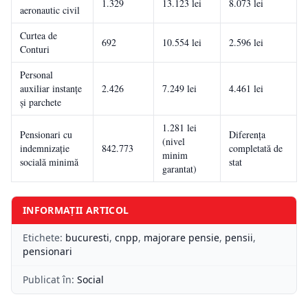
1.329
13.123 lei
8.073 lei
aeronautic civil
Curtea de
692
10.554 lei
2.596 lei
Conturi
Personal
auxiliar instanțe
2.426
7.249 lei
4.461 lei
și parchete
1.281 lei
Pensionari cu
Diferența
(nivel
indemnizație
842.773
completată de
minim
socială minimă
stat
garantat)
INFORMAȚII ARTICOL
Etichete:
bucuresti
,
cnpp
,
majorare pensie
,
pensii
,
pensionari
Publicat în:
Social