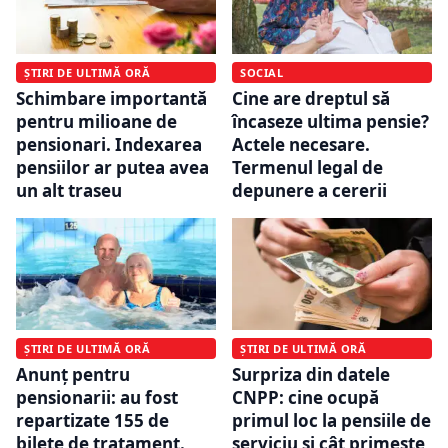
ȘTIRI DE ULTIMĂ ORĂ
SOCIAL
Schimbare importantă
Cine are dreptul să
pentru milioane de
încaseze ultima pensie?
pensionari. Indexarea
Actele necesare.
pensiilor ar putea avea
Termenul legal de
un alt traseu
depunere a cererii
ȘTIRI DE ULTIMĂ ORĂ
ȘTIRI DE ULTIMĂ ORĂ
Anunț pentru
Surpriza din datele
pensionarii: au fost
CNPP: cine ocupă
repartizate 155 de
primul loc la pensiile de
bilete de tratament.
serviciu și cât primește