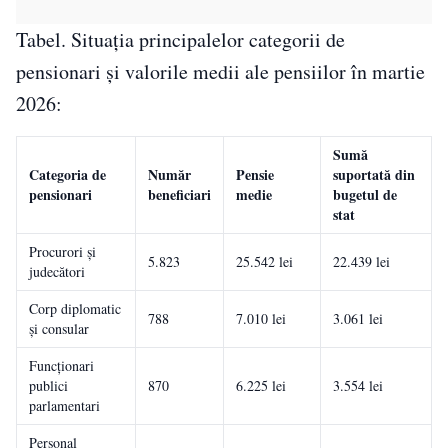
Tabel. Situația principalelor categorii de
pensionari și valorile medii ale pensiilor în martie
2026:
Sumă
Categoria de
Număr
Pensie
suportată din
pensionari
beneficiari
medie
bugetul de
stat
Procurori și
5.823
25.542 lei
22.439 lei
judecători
Corp diplomatic
788
7.010 lei
3.061 lei
și consular
Funcționari
publici
870
6.225 lei
3.554 lei
parlamentari
Personal