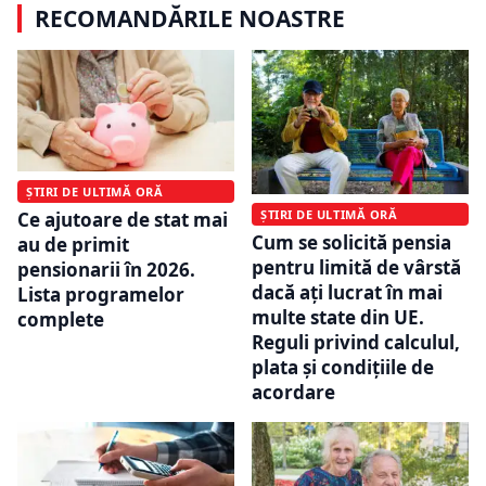
RECOMANDĂRILE NOASTRE
ȘTIRI DE ULTIMĂ ORĂ
ȘTIRI DE ULTIMĂ ORĂ
Ce ajutoare de stat mai
Cum se solicită pensia
au de primit
pentru limită de vârstă
pensionarii în 2026.
dacă ați lucrat în mai
Lista programelor
multe state din UE.
complete
Reguli privind calculul,
plata și condițiile de
acordare