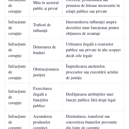
Mita în sectorul
de
primirea de foloase necuvenite în
public și privat
corupție
relații publice sau private
Infracțiuni
Intermedierea influenței asupra
Traficul de
de
deciziilor unui funcționar pentru
influență
corupție
obținerea de avantaje
Infracțiuni
Utilizarea ilegală a resurselor
Deturnarea de
de
publice sau private în alte scopuri
fonduri
corupție
decât cele legale
Infracțiuni
Împiedicarea anchetelor,
Obstrucționarea
de
proceselor sau executării actului
justiției
corupție
de justiție
Exercitarea
Infracțiuni
ilegală a
Desfășurarea atribuțiilor unei
de
funcțiilor
funcții publice fără drept legal
corupție
publice
Infracțiuni
Ascunderea
Disimularea, transferul sau
de
produselor
convertirea bunurilor provenite
corupție
corupției
din fapte de corupție