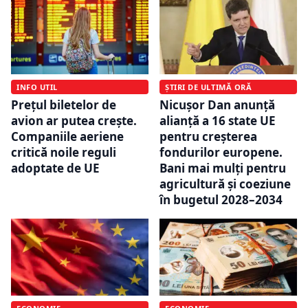
INFO UTIL
ȘTIRI DE ULTIMĂ ORĂ
Prețul biletelor de
Nicușor Dan anunță
avion ar putea crește.
alianță a 16 state UE
Companiile aeriene
pentru creșterea
critică noile reguli
fondurilor europene.
adoptate de UE
Bani mai mulți pentru
agricultură și coeziune
în bugetul 2028–2034