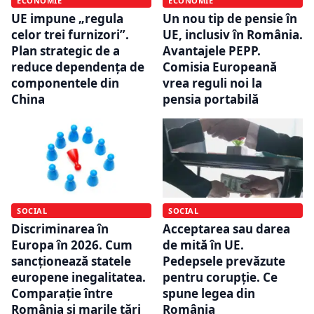
ECONOMIE
ECONOMIE
UE impune „regula
Un nou tip de pensie în
celor trei furnizori”.
UE, inclusiv în România.
Plan strategic de a
Avantajele PEPP.
reduce dependența de
Comisia Europeană
componentele din
vrea reguli noi la
China
pensia portabilă
SOCIAL
SOCIAL
Discriminarea în
Acceptarea sau darea
Europa în 2026. Cum
de mită în UE.
sancționează statele
Pedepsele prevăzute
europene inegalitatea.
pentru corupție. Ce
Comparație între
spune legea din
România și marile țări
România