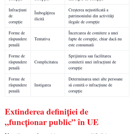
Infracțiuni
Creșterea nejustificată a
Îmbogățirea
de
patrimoniului din activități
ilicită
corupție
ilegale de corupție
Forme de
Încercarea de comitere a unei
răspundere
Tentativa
fapte de corupție, chiar dacă nu
penală
este consumată
Forme de
Sprijinirea sau facilitarea
răspundere
Complicitatea
comiterii unei infracțiuni de
penală
corupție
Forme de
Determinarea unei alte persoane
răspundere
Instigarea
să comită o infracțiune de
penală
corupție
Extinderea definiției de
„funcționar public” în UE