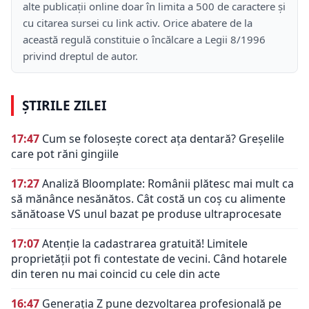
alte publicații online doar în limita a 500 de caractere și
cu citarea sursei cu link activ. Orice abatere de la
această regulă constituie o încălcare a Legii 8/1996
privind dreptul de autor.
ȘTIRILE ZILEI
17:47
Cum se folosește corect ața dentară? Greșelile
care pot răni gingiile
17:27
Analiză Bloomplate: Românii plătesc mai mult ca
să mănânce nesănătos. Cât costă un coș cu alimente
sănătoase VS unul bazat pe produse ultraprocesate
17:07
Atenție la cadastrarea gratuită! Limitele
proprietății pot fi contestate de vecini. Când hotarele
din teren nu mai coincid cu cele din acte
16:47
Generația Z pune dezvoltarea profesională pe