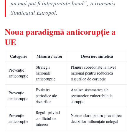
nu mai pot fi interpretate local”, a transmis
Sindicatul Europol.
Noua paradigmă anticorupție a
UE
Categorie
Măsură / actor
Descriere sintetică
Strategii
Planuri coordonate la nivel
Prevenție
naționale
național pentru reducerea
anticorupție
anticorupție
riscurilor de corupție
Evaluări
Analize sistematice ale
Prevenție
periodice ale
sectoarelor vulnerabile la
anticorupție
riscurilor
corupție
Reguli privind
Prevenție
Norme clare pentru prevenirea
conflictul de
anticorupție
deciziilor influențate nelegal
interese