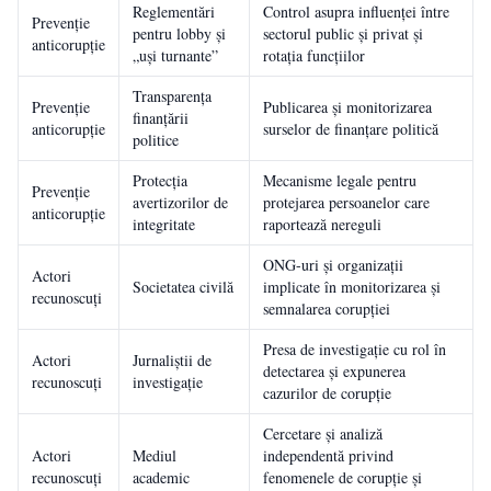
Reglementări
Control asupra influenței între
Prevenție
pentru lobby și
sectorul public și privat și
anticorupție
„uși turnante”
rotația funcțiilor
Transparența
Prevenție
Publicarea și monitorizarea
finanțării
anticorupție
surselor de finanțare politică
politice
Protecția
Mecanisme legale pentru
Prevenție
avertizorilor de
protejarea persoanelor care
anticorupție
integritate
raportează nereguli
ONG-uri și organizații
Actori
Societatea civilă
implicate în monitorizarea și
recunoscuți
semnalarea corupției
Presa de investigație cu rol în
Actori
Jurnaliștii de
detectarea și expunerea
recunoscuți
investigație
cazurilor de corupție
Cercetare și analiză
Actori
Mediul
independentă privind
recunoscuți
academic
fenomenele de corupție și