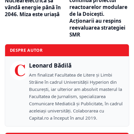
continuă proiectul
Nuclearelectrica să
reactoarelor modulare
vândă energie până în
de la Doicești.
2046. Miza este uriașă
Acționarii au respins
reevaluarea strategiei
SMR
DESPRE AUTOR
C
Leonard Bădilă
Am finalizat Facultatea de Litere și Limbi
Străine în cadrul Universității Hyperion din
București, iar ulterior am absolvit masterul la
Facultatea de Jurnalism, specializarea
Comunicare Mediatică și Publicitate, în cadrul
aceleiași universități. Colaborarea cu
Capital.ro a început în anul 2019.