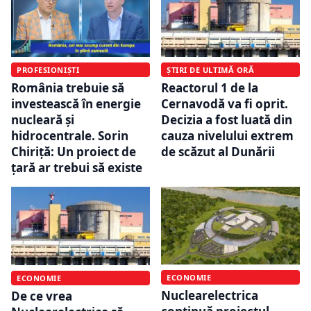
PROFESIONIȘTI
ȘTIRI DE ULTIMĂ ORĂ
România trebuie să
Reactorul 1 de la
investească în energie
Cernavodă va fi oprit.
nucleară și
Decizia a fost luată din
hidrocentrale. Sorin
cauza nivelului extrem
Chiriță: Un proiect de
de scăzut al Dunării
țară ar trebui să existe
ECONOMIE
ECONOMIE
Nuclearelectrica
De ce vrea