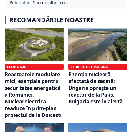
Publicat în:
Știri de ultimă oră
RECOMANDĂRILE NOASTRE
ECONOMIE
ȘTIRI DE ULTIMĂ ORĂ
Reactoarele modulare
Energia nucleară,
mici, esențiale pentru
afectată de secetă:
securitatea energetică
Ungaria oprește un
a României.
reactor de la Paks,
Nuclearelectrica
Bulgaria este în alertă
readuce în prim-plan
proiectul de la Doicești