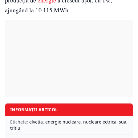
producția de
energie
a crescut ușor, cu 1%,
ajungând la 10.115 MWh.
INFORMAȚII ARTICOL
Etichete:
elvetia
,
energie nucleara
,
nuclearelectrica
,
sua
,
tritiu