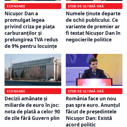
ECONOMIE
ȘTIRI DE ULTIMĂ ORĂ
Nicușor Dan a
Numele ținute departe
promulgat legea
de ochii publicului. Ce
privind criza pe piața
variante de premier ar
carburanților și
fi testat Nicușor Dan în
prelungirea TVA redus
negocierile politice
de 9% pentru locuințe
ECONOMIE
ȘTIRI DE ULTIMĂ ORĂ
Decizii amânate și
România face un nou
miliarde de euro în joc:
pas spre euro. Anunțul
nota de plată a celor 90
făcut de președintele
de zile fără Guvern plin
Nicușor Dan: Există
acord politic