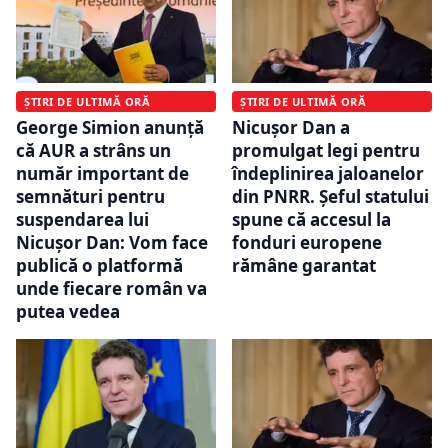
ȘTIRI DE ULTIMĂ ORĂ
ȘTIRI DE ULTIMĂ ORĂ
George Simion anunță
Nicușor Dan a
că AUR a strâns un
promulgat legi pentru
număr important de
îndeplinirea jaloanelor
semnături pentru
din PNRR. Șeful statului
suspendarea lui
spune că accesul la
Nicușor Dan: Vom face
fonduri europene
publică o platformă
rămâne garantat
unde fiecare român va
putea vedea