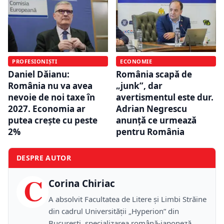
PROFESIONIȘTI
ECONOMIE
Daniel Dăianu:
România scapă de
România nu va avea
„junk”, dar
nevoie de noi taxe în
avertismentul este dur.
2027. Economia ar
Adrian Negrescu
putea crește cu peste
anunță ce urmează
2%
pentru România
DESPRE AUTOR
C
Corina Chiriac
A absolvit Facultatea de Litere și Limbi Străine
din cadrul Universității „Hyperion” din
București, specializarea română-japoneză,