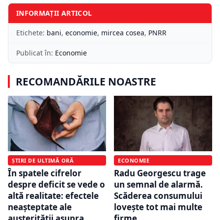
INFORMAȚII ARTICOL
Etichete:
bani
,
economie
,
mircea cosea
,
PNRR
Publicat în:
Economie
RECOMANDĂRILE NOASTRE
ECONOMIE
ȘTIRI DE ULTIMĂ ORĂ
Radu Georgescu trage
În spatele cifrelor
un semnal de alarmă.
despre deficit se vede o
Scăderea consumului
altă realitate: efectele
lovește tot mai multe
neașteptate ale
firme
austerității asupra