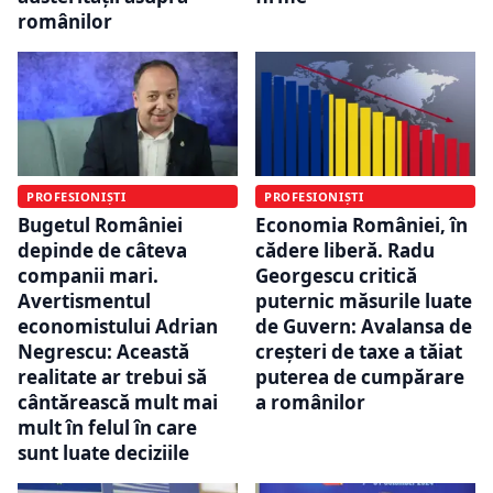
românilor
PROFESIONIȘTI
PROFESIONIȘTI
Bugetul României
Economia României, în
depinde de câteva
cădere liberă. Radu
companii mari.
Georgescu critică
Avertismentul
puternic măsurile luate
economistului Adrian
de Guvern: Avalansa de
Negrescu: Această
creșteri de taxe a tăiat
realitate ar trebui să
puterea de cumpărare
cântărească mult mai
a românilor
mult în felul în care
sunt luate deciziile