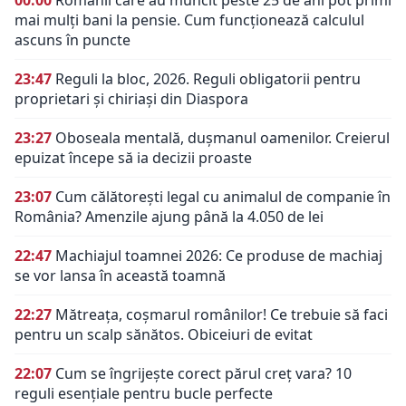
mai mulți bani la pensie. Cum funcționează calculul
ascuns în puncte
23:47
Reguli la bloc, 2026. Reguli obligatorii pentru
proprietari și chiriași din Diaspora
23:27
Oboseala mentală, dușmanul oamenilor. Creierul
epuizat începe să ia decizii proaste
23:07
Cum călătorești legal cu animalul de companie în
România? Amenzile ajung până la 4.050 de lei
22:47
Machiajul toamnei 2026: Ce produse de machiaj
se vor lansa în această toamnă
22:27
Mătreața, coșmarul românilor! Ce trebuie să faci
pentru un scalp sănătos. Obiceiuri de evitat
22:07
Cum se îngrijește corect părul creț vara? 10
reguli esențiale pentru bucle perfecte