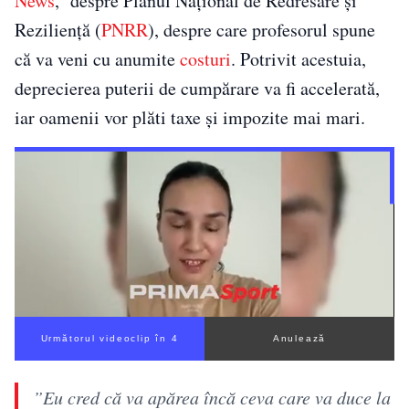
News
, despre Planul Național de Redresare și
Reziliență (
PNRR
), despre care profesorul spune
că va veni cu anumite
costuri
. Potrivit acestuia,
deprecierea puterii de cumpărare va fi accelerată,
iar oamenii vor plăti taxe și impozite mai mari.
Următorul videoclip în 3
Anulează
”Eu cred că va apărea încă ceva care va duce la