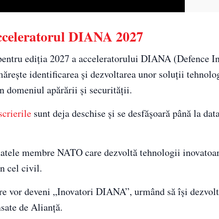
acceleratorul DIANA 2027
 pentru ediția 2027 a acceleratorului DIANA (Defence I
ărește identificarea și dezvoltarea unor soluții tehnolo
 domeniul apărării și securității.
scrierile
sunt deja deschise și se desfășoară până la data
 statele membre NATO care dezvoltă tehnologii inovatoa
n cel civil.
re vor deveni „Inovatori DIANA”, urmând să își dezvolte
nsate de Alianță.