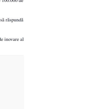
e 100.000 de
a să răspundă
de inovare al