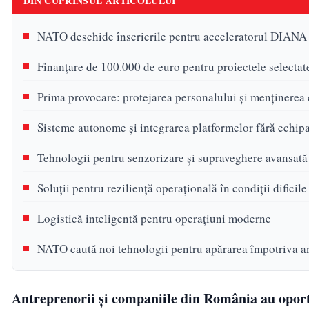
DIN CUPRINSUL ARTICOLULUI
NATO deschide înscrierile pentru acceleratorul DIANA
Finanțare de 100.000 de euro pentru proiectele selectat
Prima provocare: protejarea personalului și menținerea 
Sisteme autonome și integrarea platformelor fără echipa
Tehnologii pentru senzorizare și supraveghere avansată
Soluții pentru reziliență operațională în condiții dificile
Logistică inteligentă pentru operațiuni moderne
NATO caută noi tehnologii pentru apărarea împotriva a
Antreprenorii și companiile din România au oportu